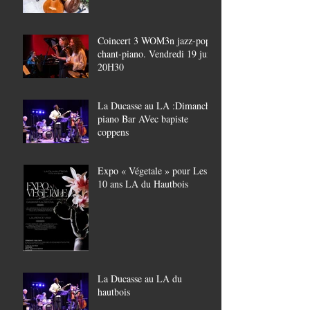
Coincert 3 WOM3n jazz-pop,
chant-piano. Vendredi 19 juin
20H30
La Ducasse au LA :Dimanche
piano Bar AVec bapiste
coppens
Expo « Végetale » pour Les
10 ans LA du Hautbois
La Ducasse au LA du
hautbois