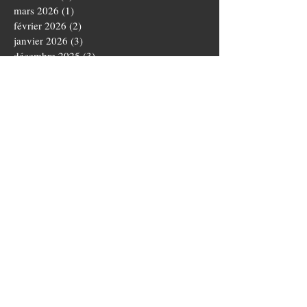
mars 2026
(1)
1 post
février 2026
(2)
2 posts
janvier 2026
(3)
3 posts
décembre 2025
(3)
3 posts
novembre 2025
(4)
4 posts
octobre 2025
(5)
5 posts
septembre 2025
(1)
1 post
août 2025
(3)
3 posts
juillet 2025
(1)
1 post
juin 2025
(5)
5 posts
mai 2025
(5)
5 posts
avril 2025
(3)
3 posts
mars 2025
(4)
4 posts
février 2025
(1)
1 post
janvier 2025
(2)
2 posts
novembre 2024
(3)
3 posts
octobre 2024
(5)
5 posts
septembre 2024
(4)
4 posts
août 2024
(3)
3 posts
juillet 2024
(1)
1 post