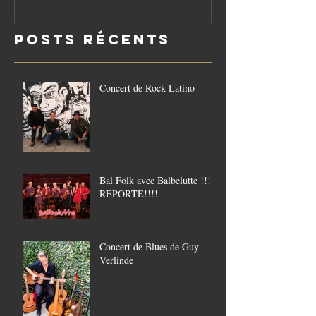
le vendredi
Posts Récents
21/8
Concert de Rock Latino
Bal Folk avec Balbelutte !!!!
REPORTE!!!!
Concert de Blues de Guy
Verlinde