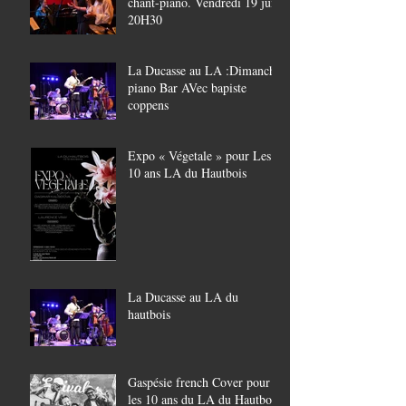
chant-piano. Vendredi 19 juin
20H30
La Ducasse au LA :Dimanche
piano Bar AVec bapiste
coppens
Expo « Végetale » pour Les
10 ans LA du Hautbois
La Ducasse au LA du
hautbois
Gaspésie french Cover pour
les 10 ans du LA du Hautbois