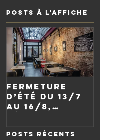
Posts à l'affiche
Fermeture
d’été du 13/7
au 16/8,
réouverture
le vendredi
Posts Récents
21/8