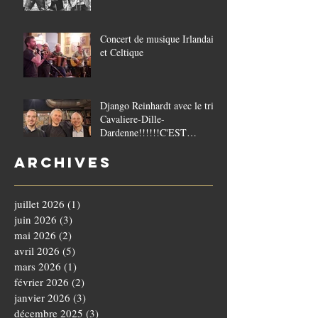
Concert de musique Irlandaise
et Celtique
Django Reinhardt avec le trio
Cavaliere-Dille-
Dardenne!!!!!!C'EST
COMPLET!!!!
Archives
juillet 2026
(1)
1 post
juin 2026
(3)
3 posts
mai 2026
(2)
2 posts
avril 2026
(5)
5 posts
mars 2026
(1)
1 post
février 2026
(2)
2 posts
janvier 2026
(3)
3 posts
décembre 2025
(3)
3 posts