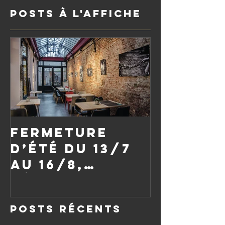
Posts à l'affiche
Fermeture
d’été du 13/7
au 16/8,
réouverture
le vendredi
Posts Récents
21/8