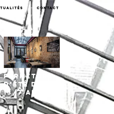
tualités
Contact
Posts à
l'affiche
Fermeture
d’été du
13/7 au
16/8,
réouvertu