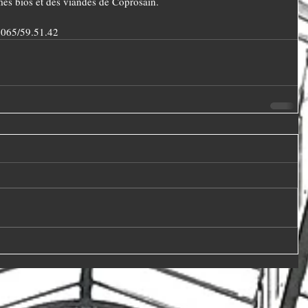
mes bios et des viandes de Coprosain.
 065/59.51.42