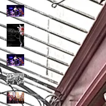
juin 20H30
La Ducasse au LA
:Dimanche piano
Bar AVec bapiste
coppens
Expo « Végetale »
pour Les 10 ans LA
du Hautbois
La Ducasse au LA
du hautbois
Gaspésie french
Cover pour les 10
ans du LA du
Hautbois
Concert de musique
Irlandaise et Celtique