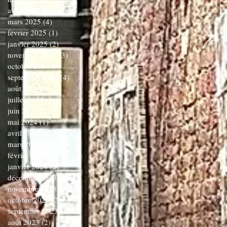
avril 2025
(3)
3 posts
mars 2025
(4)
4 posts
février 2025
(1)
1 post
janvier 2025
(2)
2 posts
novembre 2024
(3)
3 posts
octobre 2024
(5)
5 posts
septembre 2024
(4)
4 posts
août 2024
(3)
3 posts
juillet 2024
(1)
1 post
juin 2024
(2)
2 posts
mai 2024
(1)
1 post
avril 2024
(3)
3 posts
mars 2024
(3)
3 posts
février 2024
(1)
1 post
janvier 2024
(2)
2 posts
décembre 2023
(1)
1 post
novembre 2023
(6)
6 posts
octobre 2023
(2)
2 posts
septembre 2023
(1)
1 post
août 2023
(2)
2 posts