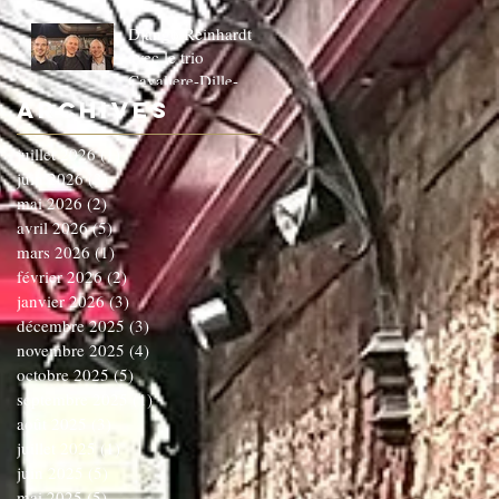
Django Reinhardt
avec le trio
Cavaliere-Dille-
Dardenne!!!!!!C'EST
Archives
COMPLET!!!!
juillet 2026
(1)
1 post
juin 2026
(3)
3 posts
mai 2026
(2)
2 posts
avril 2026
(5)
5 posts
mars 2026
(1)
1 post
février 2026
(2)
2 posts
janvier 2026
(3)
3 posts
décembre 2025
(3)
3 posts
novembre 2025
(4)
4 posts
octobre 2025
(5)
5 posts
septembre 2025
(1)
1 post
août 2025
(3)
3 posts
juillet 2025
(1)
1 post
juin 2025
(5)
5 posts
mai 2025
(5)
5 posts