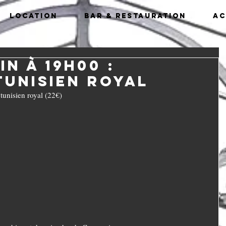
Location
Bar & Restauration
Ac
in à 19h00 :
unisien royal
tunisien royal (22€)