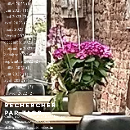
juillet 2023
(1)
1 post
juin 2023
(1)
1 post
mai 2023
(3)
3 posts
avril 2023
(2)
2 posts
mars 2023
(1)
1 post
février 2023
(4)
4 posts
décembre 2022
(2)
2 posts
novembre 2022
(3)
3 posts
octobre 2022
(3)
3 posts
septembre 2022
(2)
2 posts
juillet 2022
(1)
1 post
juin 2022
(1)
1 post
avril 2022
(3)
3 posts
février 2022
(3)
3 posts
janvier 2022
(2)
2 posts
Rechercher
par Tags
Culture
Doudou
Ducasse
Mons
Musique
agriculture
art contemporain
atelier de cuisine
cuisine
dessin