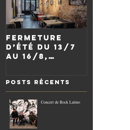
Fermeture
d’été du 13/7
au 16/8,
réouverture
le vendredi
Posts Récents
21/8
Concert de Rock Latino