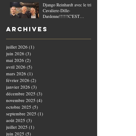
Django Reinhardt avec le trio
Cavaliere-Dille-
Dardenne!!!!!!C'EST
COMPLET!!!!
Archives
juillet 2026
(1)
1 post
juin 2026
(3)
3 posts
mai 2026
(2)
2 posts
avril 2026
(5)
5 posts
mars 2026
(1)
1 post
février 2026
(2)
2 posts
janvier 2026
(3)
3 posts
décembre 2025
(3)
3 posts
novembre 2025
(4)
4 posts
octobre 2025
(5)
5 posts
septembre 2025
(1)
1 post
août 2025
(3)
3 posts
juillet 2025
(1)
1 post
juin 2025
(5)
5 posts