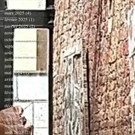
avril 2025
(3)
3 posts
mars 2025
(4)
4 posts
février 2025
(1)
1 post
janvier 2025
(2)
2 posts
novembre 2024
(3)
3 posts
octobre 2024
(5)
5 posts
septembre 2024
(4)
4 posts
août 2024
(3)
3 posts
juillet 2024
(1)
1 post
juin 2024
(2)
2 posts
mai 2024
(1)
1 post
avril 2024
(3)
3 posts
mars 2024
(3)
3 posts
février 2024
(1)
1 post
janvier 2024
(2)
2 posts
décembre 2023
(1)
1 post
novembre 2023
(6)
6 posts
octobre 2023
(2)
2 posts
septembre 2023
(1)
1 post
août 2023
(2)
2 posts