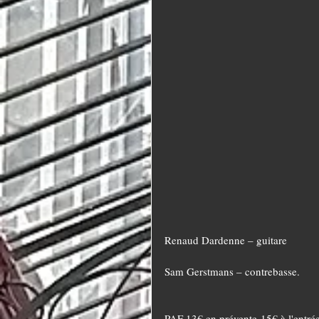
Renaud Dardenne – guitare
Sam Gerstmans – contrebasse.
PAF 13€ en prévente-15€ à l'entrée