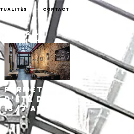
tualités
Contact
Posts à
l'affiche
Fermeture
d’été du
13/7 au
16/8,
réouvertu