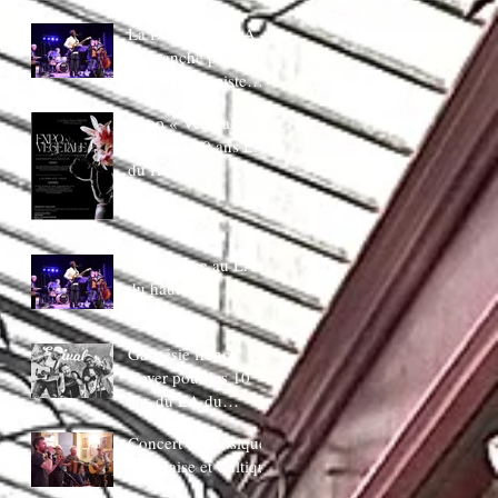
juin 20H30
La Ducasse au LA
:Dimanche piano
Bar AVec bapiste
coppens
Expo « Végetale »
pour Les 10 ans LA
du Hautbois
La Ducasse au LA
du hautbois
Gaspésie french
Cover pour les 10
ans du LA du
Hautbois
Concert de musique
Irlandaise et Celtique