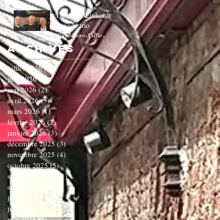
Django Reinhardt
avec le trio
Cavaliere-Dille-
Dardenne!!!!!!C'EST
Archives
COMPLET!!!!
juillet 2026
(1)
1 post
juin 2026
(3)
3 posts
mai 2026
(2)
2 posts
avril 2026
(5)
5 posts
mars 2026
(1)
1 post
février 2026
(2)
2 posts
janvier 2026
(3)
3 posts
décembre 2025
(3)
3 posts
novembre 2025
(4)
4 posts
octobre 2025
(5)
5 posts
septembre 2025
(1)
1 post
août 2025
(3)
3 posts
juillet 2025
(1)
1 post
juin 2025
(5)
5 posts
mai 2025
(5)
5 posts