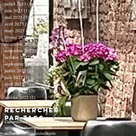
juillet 2023
(1)
1 post
juin 2023
(1)
1 post
mai 2023
(3)
3 posts
avril 2023
(2)
2 posts
mars 2023
(1)
1 post
février 2023
(4)
4 posts
décembre 2022
(2)
2 posts
novembre 2022
(3)
3 posts
octobre 2022
(3)
3 posts
septembre 2022
(2)
2 posts
juillet 2022
(1)
1 post
juin 2022
(1)
1 post
avril 2022
(3)
3 posts
février 2022
(3)
3 posts
janvier 2022
(2)
2 posts
Rechercher
par Tags
Culture
Doudou
Ducasse
Mons
Musique
agriculture
art contemporain
atelier de cuisine
cuisine
dessin