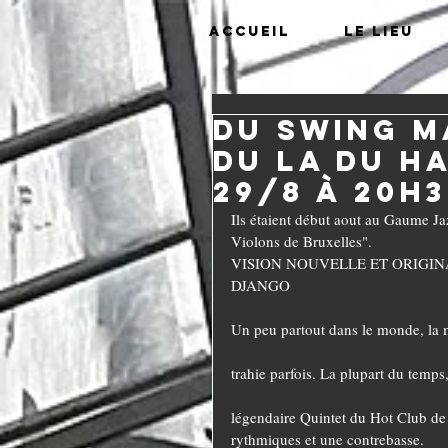
Accueil
Le lieu
Du swing m
du LA du H
29/8 à 20H
Ils étaient début aout au Gaume Ja
Violons de Bruxelles".
VISION NOUVELLE ET ORIGIN
DJANGO
Un peu partout dans le monde, la 
trahie parfois. La plupart du temps
légendaire Quintet du Hot Club de 
rythmiques et une contrebasse.