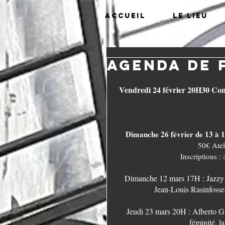
Accueil
Le lieu
Agenda de 
Vendredi 24 février 20H30 Con
Dimanche 26 février de 13 à 17
50€ Ateli
Inscriptions : 
 Dimanche 12 mars 17H : Jazzy Strings  : Alexandre Cavaliere, René de Smaele, Fred Guidon , 
Jean-Louis Rasinfosse
Jeudi 23 mars 20H : Alberto Ga
féminité, 