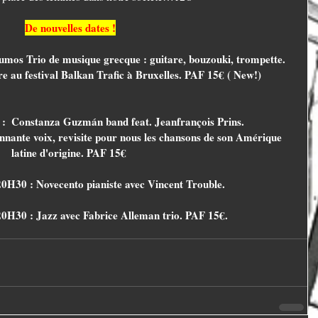
De nouvelles dates !
umos Trio de musique grecque : guitare, bouzouki, trompette. 
e au festival Balkan Trafic à Bruxelles. PAF 15€ ( New!)
 :  Constanza Guzmán band feat. Jeanfrançois Prins. 
latine d'origine. PAF 15€ 
0H30 : Novecento pianiste avec Vincent Trouble.
20H30 : Jazz avec Fabrice Alleman trio. PAF 15€.