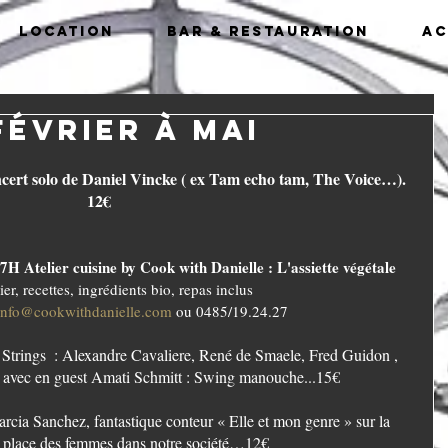
Location
Bar & Restauration
Ac
février à mai
cert solo de Daniel Vincke ( ex Tam echo tam, The Voice…). 
12€
H Atelier cuisine by Cook with Danielle : L'assiette végétale
er, recettes, ingrédients bio, repas inclus
info@cookwithdanielle.com
 ou 0485/19.24.27
 avec en guest Amati Schmitt : Swing manouche...15€
rcia Sanchez, fantastique conteur « Elle et mon genre » sur la 
la place des femmes dans notre société…12€