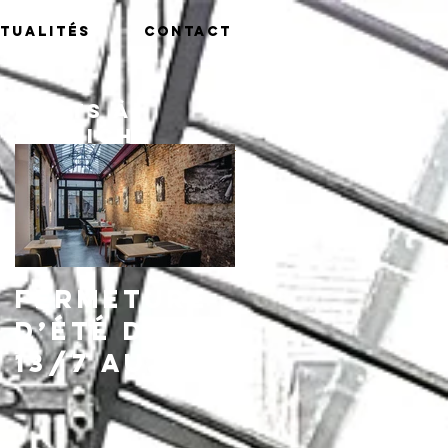
tualités
Contact
Posts à
l'affiche
Fermeture
d’été du
13/7 au
16/8,
réouvertu