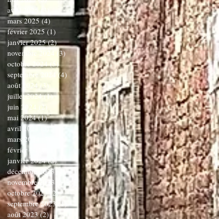
avril 2025
(3)
3 posts
mars 2025
(4)
4 posts
février 2025
(1)
1 post
janvier 2025
(2)
2 posts
novembre 2024
(3)
3 posts
octobre 2024
(5)
5 posts
septembre 2024
(4)
4 posts
août 2024
(3)
3 posts
juillet 2024
(1)
1 post
juin 2024
(2)
2 posts
mai 2024
(1)
1 post
avril 2024
(3)
3 posts
mars 2024
(3)
3 posts
février 2024
(1)
1 post
janvier 2024
(2)
2 posts
décembre 2023
(1)
1 post
novembre 2023
(6)
6 posts
octobre 2023
(2)
2 posts
septembre 2023
(1)
1 post
août 2023
(2)
2 posts