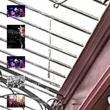
juin 20H30
La Ducasse au LA
:Dimanche piano
Bar AVec bapiste
coppens
Expo « Végetale »
pour Les 10 ans LA
du Hautbois
La Ducasse au LA
du hautbois
Gaspésie french
Cover pour les 10
ans du LA du
Hautbois
Concert de musique
Irlandaise et Celtique