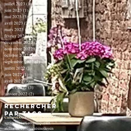
juillet 2023
(1)
1 post
juin 2023
(1)
1 post
mai 2023
(3)
3 posts
avril 2023
(2)
2 posts
mars 2023
(1)
1 post
février 2023
(4)
4 posts
décembre 2022
(2)
2 posts
novembre 2022
(3)
3 posts
octobre 2022
(3)
3 posts
septembre 2022
(2)
2 posts
juillet 2022
(1)
1 post
juin 2022
(1)
1 post
avril 2022
(3)
3 posts
février 2022
(3)
3 posts
janvier 2022
(2)
2 posts
Rechercher
par Tags
Culture
Doudou
Ducasse
Mons
Musique
agriculture
art contemporain
atelier de cuisine
cuisine
dessin