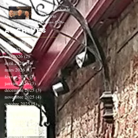
Django Reinhardt
avec le trio
Cavaliere-Dille-
Dardenne!!!!!!C'EST
Archives
COMPLET!!!!
juillet 2026
(1)
1 post
juin 2026
(3)
3 posts
mai 2026
(2)
2 posts
avril 2026
(5)
5 posts
mars 2026
(1)
1 post
février 2026
(2)
2 posts
janvier 2026
(3)
3 posts
décembre 2025
(3)
3 posts
novembre 2025
(4)
4 posts
octobre 2025
(5)
5 posts
septembre 2025
(1)
1 post
août 2025
(3)
3 posts
juillet 2025
(1)
1 post
juin 2025
(5)
5 posts
mai 2025
(5)
5 posts