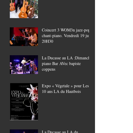
Coincert 3 WOM3n jazz-pop,
chant-piano. Vendredi 19 juin
20H30
La Ducasse au LA :Dimanche
piano Bar AVec bapiste
coppens
Expo « Végetale » pour Les
10 ans LA du Hautbois
La Ducasse au LA du