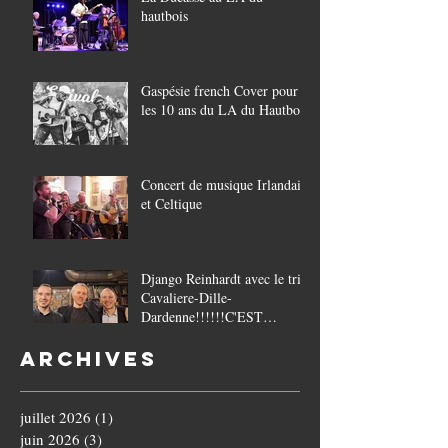
hautbois
Gaspésie french Cover pour
les 10 ans du LA du Hautbois
Concert de musique Irlandaise
et Celtique
Django Reinhardt avec le trio
Cavaliere-Dille-
Dardenne!!!!!!C'EST
COMPLET!!!!
Archives
juillet 2026
(1)
1 post
juin 2026
(3)
3 posts