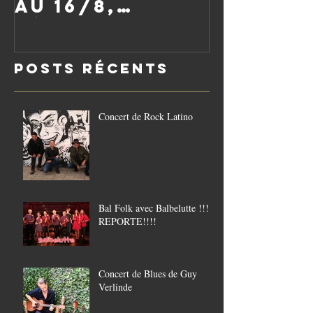
au 16/8,
réouverture
le vendredi
Posts Récents
21/8
Concert de Rock Latino
Bal Folk avec Balbelutte !!!!
REPORTE!!!!
Concert de Blues de Guy
Verlinde