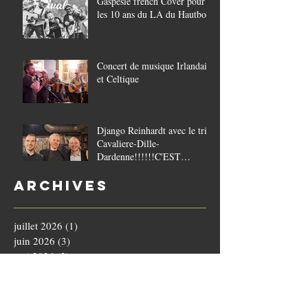
Gaspésie french Cover pour
les 10 ans du LA du Hautbois
Concert de musique Irlandaise
et Celtique
Django Reinhardt avec le trio
Cavaliere-Dille-
Dardenne!!!!!!C'EST
COMPLET!!!!
Archives
juillet 2026
(1)
1 post
juin 2026
(3)
3 posts
mai 2026
(2)
2 posts
avril 2026
(5)
5 posts
mars 2026
(1)
1 post
février 2026
(2)
2 posts