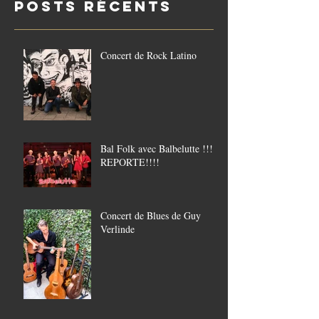
Posts Récents
21/8
Concert de Rock Latino
Bal Folk avec Balbelutte !!!!
REPORTE!!!!
Concert de Blues de Guy
Verlinde