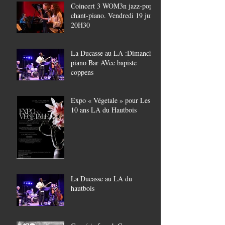
Coincert 3 WOM3n jazz-pop,
chant-piano. Vendredi 19 juin
20H30
La Ducasse au LA :Dimanche
piano Bar AVec bapiste
coppens
Expo « Végetale » pour Les
10 ans LA du Hautbois
La Ducasse au LA du
hautbois