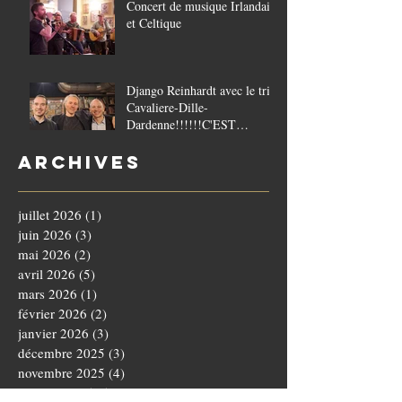
Concert de musique Irlandaise
et Celtique
Django Reinhardt avec le trio
Cavaliere-Dille-
Dardenne!!!!!!C'EST
COMPLET!!!!
Archives
juillet 2026
(1)
1 post
juin 2026
(3)
3 posts
mai 2026
(2)
2 posts
avril 2026
(5)
5 posts
mars 2026
(1)
1 post
février 2026
(2)
2 posts
janvier 2026
(3)
3 posts
décembre 2025
(3)
3 posts
novembre 2025
(4)
4 posts
octobre 2025
(5)
5 posts