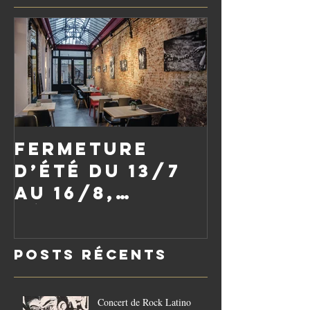
Fermeture
d’été du 13/7
au 16/8,
réouverture
le vendredi
Posts Récents
21/8
Concert de Rock Latino