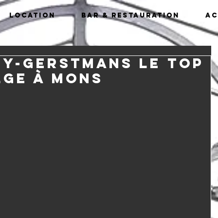
Location
Bar & Restauration
Ac
Y-GERSTMANS le Top
lge à Mons