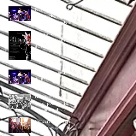
juin 20H30
La Ducasse au LA
:Dimanche piano
Bar AVec bapiste
coppens
Expo « Végetale »
pour Les 10 ans LA
du Hautbois
La Ducasse au LA
du hautbois
Gaspésie french
Cover pour les 10
ans du LA du
Hautbois
Concert de musique
Irlandaise et Celtique