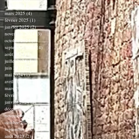
avril 2025
(3)
3 posts
mars 2025
(4)
4 posts
février 2025
(1)
1 post
janvier 2025
(2)
2 posts
novembre 2024
(3)
3 posts
octobre 2024
(5)
5 posts
septembre 2024
(4)
4 posts
août 2024
(3)
3 posts
juillet 2024
(1)
1 post
juin 2024
(2)
2 posts
mai 2024
(1)
1 post
avril 2024
(3)
3 posts
mars 2024
(3)
3 posts
février 2024
(1)
1 post
janvier 2024
(2)
2 posts
décembre 2023
(1)
1 post
novembre 2023
(6)
6 posts
octobre 2023
(2)
2 posts
septembre 2023
(1)
1 post
août 2023
(2)
2 posts