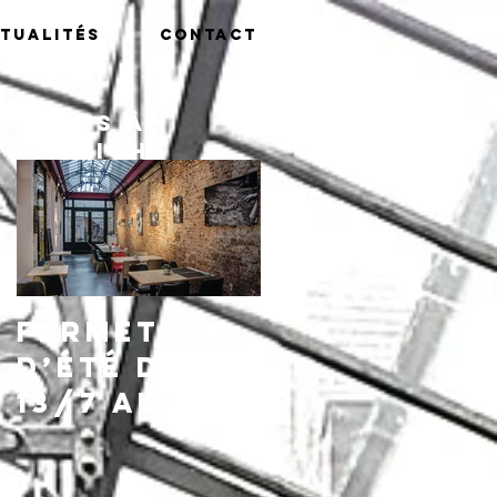
tualités
Contact
Posts à
l'affiche
Fermeture
d’été du
13/7 au
16/8,
réouvertu