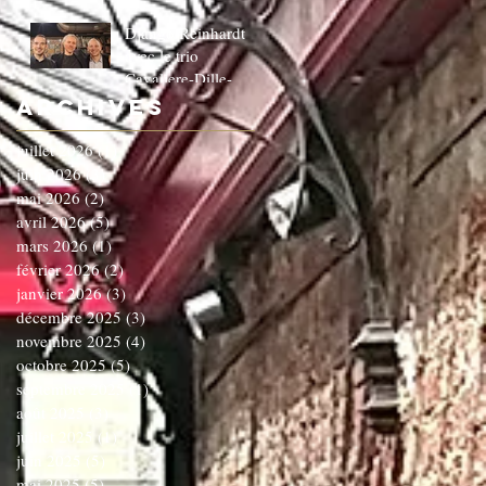
Django Reinhardt
avec le trio
Cavaliere-Dille-
Dardenne!!!!!!C'EST
Archives
COMPLET!!!!
juillet 2026
(1)
1 post
juin 2026
(3)
3 posts
mai 2026
(2)
2 posts
avril 2026
(5)
5 posts
mars 2026
(1)
1 post
février 2026
(2)
2 posts
janvier 2026
(3)
3 posts
décembre 2025
(3)
3 posts
novembre 2025
(4)
4 posts
octobre 2025
(5)
5 posts
septembre 2025
(1)
1 post
août 2025
(3)
3 posts
juillet 2025
(1)
1 post
juin 2025
(5)
5 posts
mai 2025
(5)
5 posts