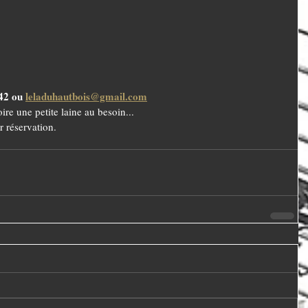
42 ou 
leladuhautbois@gmail.com
oire une petite laine au besoin...
r réservation.