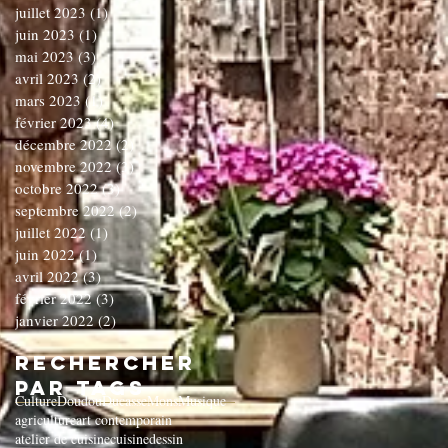
juillet 2023
(1)
1 post
juin 2023
(1)
1 post
mai 2023
(3)
3 posts
avril 2023
(2)
2 posts
mars 2023
(1)
1 post
février 2023
(4)
4 posts
décembre 2022
(2)
2 posts
novembre 2022
(3)
3 posts
octobre 2022
(3)
3 posts
septembre 2022
(2)
2 posts
juillet 2022
(1)
1 post
juin 2022
(1)
1 post
avril 2022
(3)
3 posts
février 2022
(3)
3 posts
janvier 2022
(2)
2 posts
Rechercher
par Tags
Culture
Doudou
Ducasse
Mons
Musique
agriculture
art contemporain
atelier de cuisine
cuisine
dessin