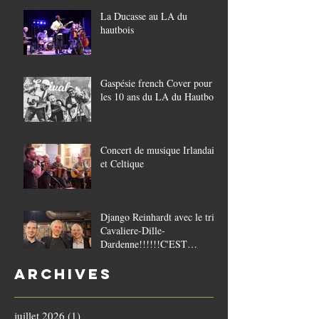
La Ducasse au LA du
hautbois
Gaspésie french Cover pour
les 10 ans du LA du Hautbois
Concert de musique Irlandaise
et Celtique
Django Reinhardt avec le trio
Cavaliere-Dille-
Dardenne!!!!!!C'EST
COMPLET!!!!
Archives
juillet 2026
(1)
1 post