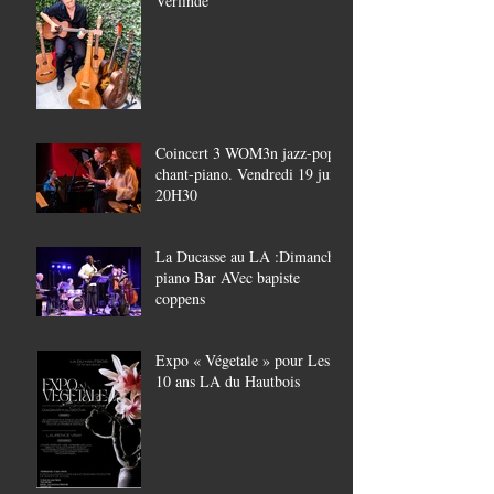
Verlinde
Coincert 3 WOM3n jazz-pop,
chant-piano. Vendredi 19 juin
20H30
La Ducasse au LA :Dimanche
piano Bar AVec bapiste
coppens
Expo « Végetale » pour Les
10 ans LA du Hautbois