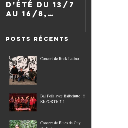
d’été du 13/7
au 16/8,
réouverture
le vendredi
Posts Récents
21/8
Concert de Rock Latino
Bal Folk avec Balbelutte !!!!
REPORTE!!!!
Concert de Blues de Guy