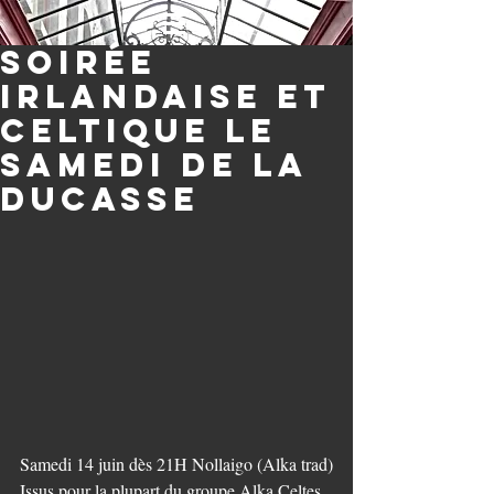
Soirée
irlandaise et
celtique le
samedi de la
ducasse
Samedi 14 juin dès 21H Nollaigo (Alka trad)
Issus pour la plupart du groupe Alka Celtes 