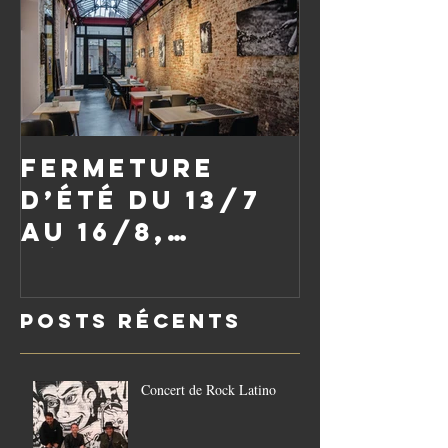
Fermeture
d’été du 13/7
au 16/8,
réouverture
le vendredi
Posts Récents
21/8
Concert de Rock Latino