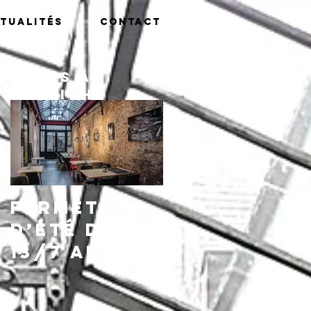
tualités
Contact
Posts à
l'affiche
Fermeture
d’été du
13/7 au
16/8,
réouvertu