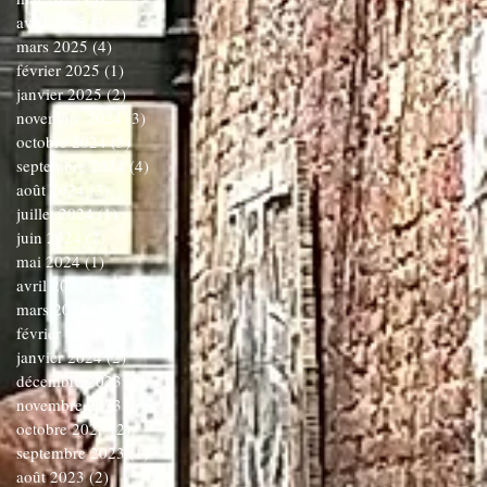
avril 2025
(3)
3 posts
mars 2025
(4)
4 posts
février 2025
(1)
1 post
janvier 2025
(2)
2 posts
novembre 2024
(3)
3 posts
octobre 2024
(5)
5 posts
septembre 2024
(4)
4 posts
août 2024
(3)
3 posts
juillet 2024
(1)
1 post
juin 2024
(2)
2 posts
mai 2024
(1)
1 post
avril 2024
(3)
3 posts
mars 2024
(3)
3 posts
février 2024
(1)
1 post
janvier 2024
(2)
2 posts
décembre 2023
(1)
1 post
novembre 2023
(6)
6 posts
octobre 2023
(2)
2 posts
septembre 2023
(1)
1 post
août 2023
(2)
2 posts