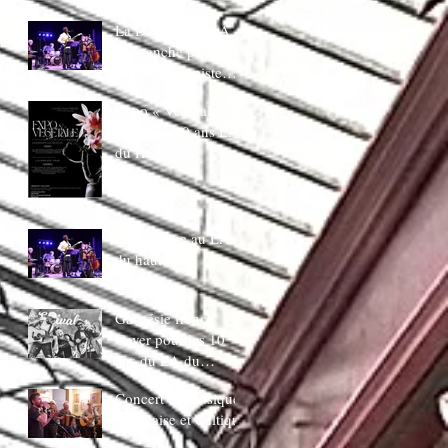
juin 20H30
La Ducasse au LA
:Dimanche piano
Bar AVec bapiste
coppens
Expo « Végetale »
pour Les 10 ans LA
du Hautbois
La Ducasse au LA
du hautbois
Gaspésie french
Cover pour les 10
ans du LA du
Hautbois
Concert de musique
Irlandaise et Celtique