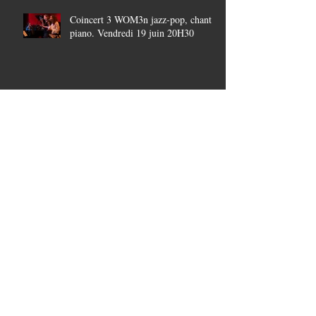
Coincert 3 WOM3n jazz-pop, chant-
piano. Vendredi 19 juin 20H30
La Ducasse au LA :Dimanche piano
Bar AVec bapiste coppens
Expo « Végetale » pour Les 10 ans
LA du Hautbois