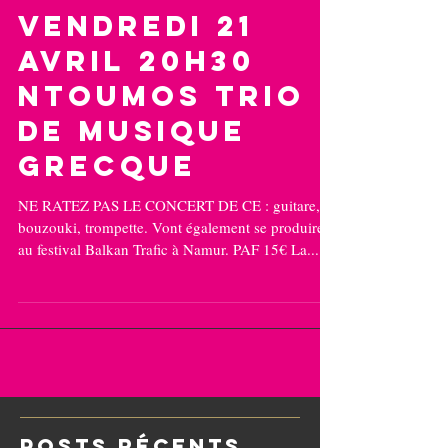
Vendredi 21
avril 20H30
NToumos Trio
de musique
grecque
NE RATEZ PAS LE CONCERT DE CE : guitare,
bouzouki, trompette. Vont également se produire
au festival Balkan Trafic à Namur. PAF 15€ La...