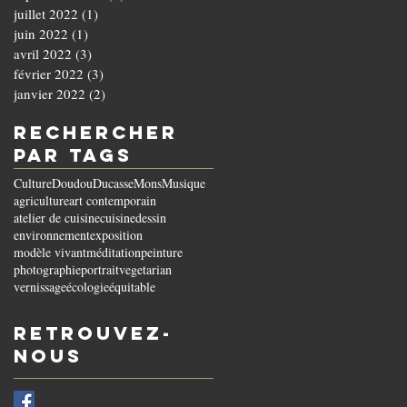
juillet 2022
(1)
1 post
juin 2022
(1)
1 post
avril 2022
(3)
3 posts
février 2022
(3)
3 posts
janvier 2022
(2)
2 posts
Rechercher
par Tags
Culture
Doudou
Ducasse
Mons
Musique
agriculture
art contemporain
atelier de cuisine
cuisine
dessin
environnement
exposition
modèle vivant
méditation
peinture
photographie
portrait
vegetarian
vernissage
écologie
équitable
Retrouvez-
nous