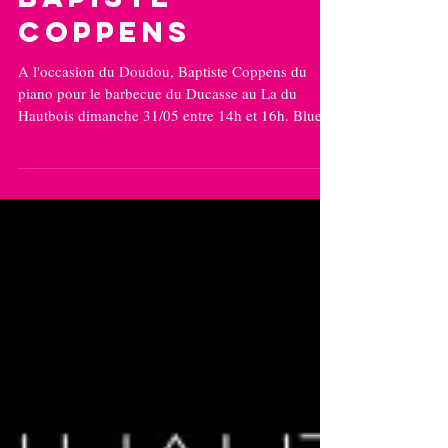
piano Bar AVec
bapiste
coppens
A l'occasion du Doudou, Baptiste Coppens du
piano pour le barbecue du Ducasse au La du
Hautbois dimanche 31/05 entre 14h et 16h. Blues,
boogie-woogie, bonne ambiance et entrée libre (
au chapeau) garantis. Crédit photo : Bernard Dieu.
Il reste des places pour le BBQ ...
info@leladuhautbois.be Vendredi 29 mai 21H
Espace dansant avec Jean Cawoy aux manettes (
années 80-90) New A partir de 21H Jean Cawoy
une légende dans la région de Ittre pour sa
capacité de faire danser le mo