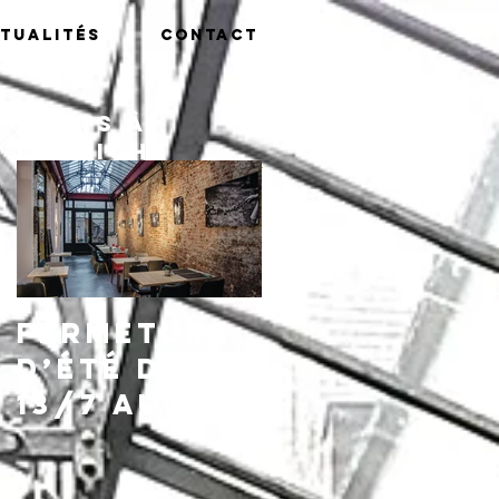
tualités
Contact
Posts à
l'affiche
Fermeture
d’été du
13/7 au
16/8,
réouvertu