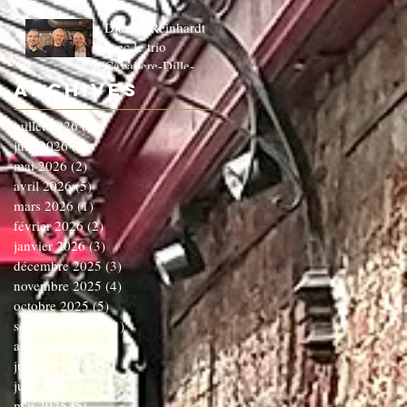
Django Reinhardt
avec le trio
Cavaliere-Dille-
Dardenne!!!!!!C'EST
Archives
COMPLET!!!!
juillet 2026
(1)
1 post
juin 2026
(3)
3 posts
mai 2026
(2)
2 posts
avril 2026
(5)
5 posts
mars 2026
(1)
1 post
février 2026
(2)
2 posts
janvier 2026
(3)
3 posts
décembre 2025
(3)
3 posts
novembre 2025
(4)
4 posts
octobre 2025
(5)
5 posts
septembre 2025
(1)
1 post
août 2025
(3)
3 posts
juillet 2025
(1)
1 post
juin 2025
(5)
5 posts
mai 2025
(5)
5 posts