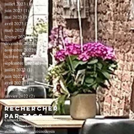
juillet 2023
(1)
1 post
juin 2023
(1)
1 post
mai 2023
(3)
3 posts
avril 2023
(2)
2 posts
mars 2023
(1)
1 post
février 2023
(4)
4 posts
décembre 2022
(2)
2 posts
novembre 2022
(3)
3 posts
octobre 2022
(3)
3 posts
septembre 2022
(2)
2 posts
juillet 2022
(1)
1 post
juin 2022
(1)
1 post
avril 2022
(3)
3 posts
février 2022
(3)
3 posts
janvier 2022
(2)
2 posts
Rechercher
par Tags
Culture
Doudou
Ducasse
Mons
Musique
agriculture
art contemporain
atelier de cuisine
cuisine
dessin