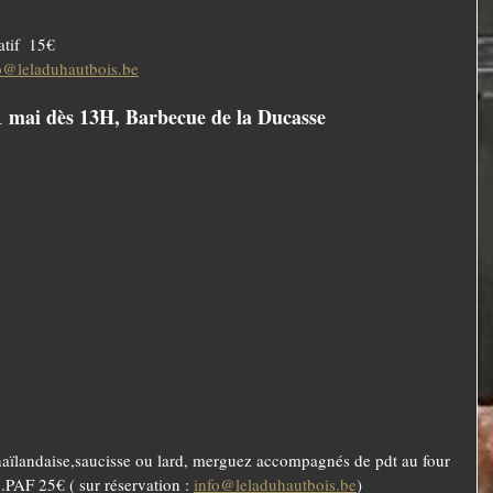
atif  15€
o@leladuhautbois.be
 mai dès 13H, Barbecue de la Ducasse
haïlandaise,saucisse ou lard, merguez accompagnés de pdt au four 
..PAF 25€ ( sur réservation : 
info@leladuhautbois.be
)