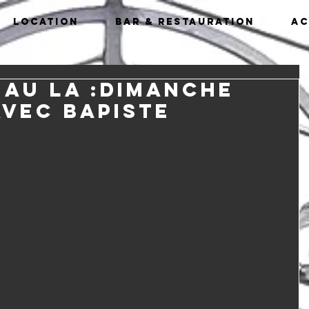
Location
Bar & Restauration
Ac
 au LA :Dimanche
AVec bapiste