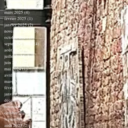
avril 2025
(3)
3 posts
mars 2025
(4)
4 posts
février 2025
(1)
1 post
janvier 2025
(2)
2 posts
novembre 2024
(3)
3 posts
octobre 2024
(5)
5 posts
septembre 2024
(4)
4 posts
août 2024
(3)
3 posts
juillet 2024
(1)
1 post
juin 2024
(2)
2 posts
mai 2024
(1)
1 post
avril 2024
(3)
3 posts
mars 2024
(3)
3 posts
février 2024
(1)
1 post
janvier 2024
(2)
2 posts
décembre 2023
(1)
1 post
novembre 2023
(6)
6 posts
octobre 2023
(2)
2 posts
septembre 2023
(1)
1 post
août 2023
(2)
2 posts