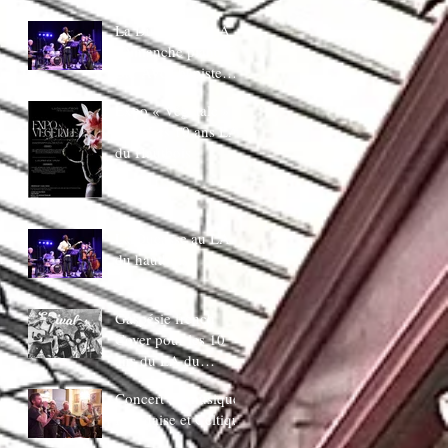
juin 20H30
La Ducasse au LA
:Dimanche piano
Bar AVec bapiste
coppens
Expo « Végetale »
pour Les 10 ans LA
du Hautbois
La Ducasse au LA
du hautbois
Gaspésie french
Cover pour les 10
ans du LA du
Hautbois
Concert de musique
Irlandaise et Celtique