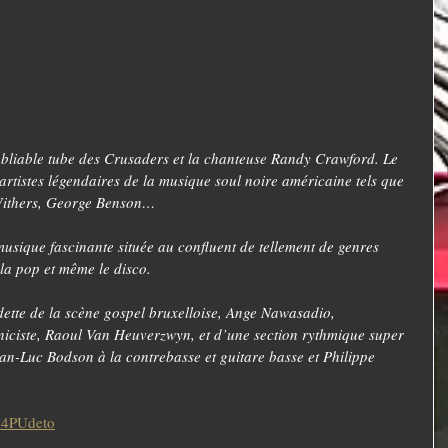
noubliable tube des Crusaders et la chanteuse Randy Crawford. Le 
tistes légendaires de la musique soul noire américaine tels que 
 Withers, George Benson…
musique fascinante située au confluent de tellement de genres 
, la pop et même le disco.
dette de la scène gospel bruxelloise, Ange Nawasadio, 
ciste, Raoul Van Heuverzwyn, et d’une section rythmique super 
an-Luc Bodson à la contrebasse et guitare basse et Philippe 
d4PUdeto