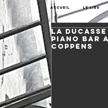
Accueil
Le lieu
La Ducasse
piano Bar 
coppens