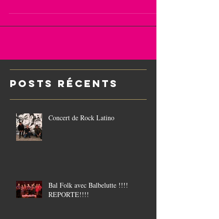
nous vient au LA pour un concert avec toutes les
classiques du Rock Latino (Soda Stereo, Santana,
Mana, Enanitos Verdes, Charly Garcia, Los
Prisioneros et des compositions). Oscar Navarro
(guitare), Héctor Vera (basse et chant) François
Copenolle (batterie). Découvert au Bouchon à
Tournai ! et déjà venu au LA début octobre 2025
https://www.facebook.com/profile.php?
id=6155263614385
POSTS Récents
Concert de Rock Latino
Bal Folk avec Balbelutte !!!!
REPORTE!!!!