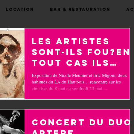
Location
Bar & Restauration
Ac
les artistes
sont-ils fou?En
tout cas ils
sont montois a
Exposition de Nicole Meunier et Eric Migom, deux
habitués du LA du Hautbois… rencontre sur les
LA du Hautbois
cimaises du 8 mai au vendredi 23 mai....
Concert du duo
Aptere,