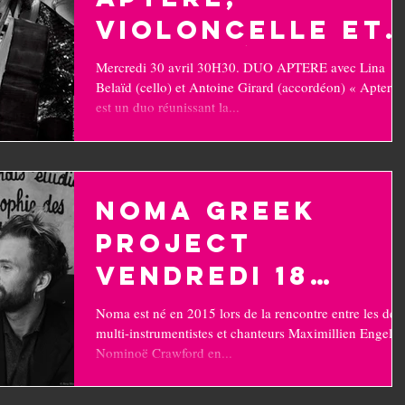
violoncelle et
accordéon
Mercredi 30 avril 30H30. DUO APTERE avec Lina
Belaïd (cello) et Antoine Girard (accordéon) « Aptere
est un duo réunissant la...
Noma Greek
Project
vendredi 18
avril 20H30
Noma est né en 2015 lors de la rencontre entre les deu
multi-instrumentistes et chanteurs Maximillien Engels 
Nominoë Crawford en...