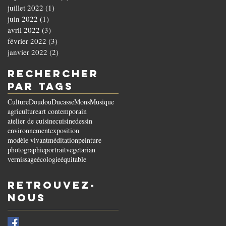
juillet 2022
(1)
1 post
juin 2022
(1)
1 post
avril 2022
(3)
3 posts
février 2022
(3)
3 posts
janvier 2022
(2)
2 posts
Rechercher
par Tags
Culture
Doudou
Ducasse
Mons
Musique
agriculture
art contemporain
atelier de cuisine
cuisine
dessin
environnement
exposition
modèle vivant
méditation
peinture
photographie
portrait
vegetarian
vernissage
écologie
équitable
Retrouvez-
nous