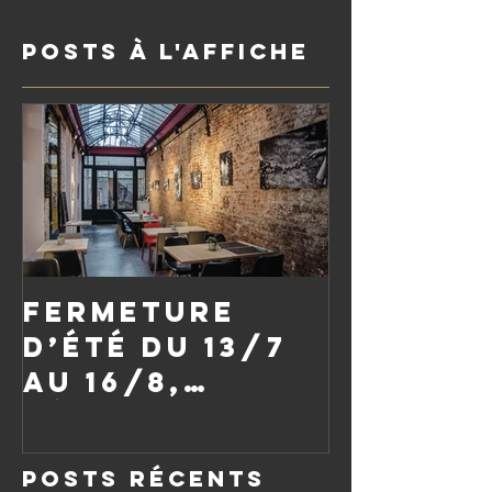
Posts à l'affiche
Fermeture
d’été du 13/7
au 16/8,
réouverture
le vendredi
Posts Récents
21/8