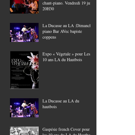
chant-piano. Vendredi 19 juin
20H30
La Ducasse au LA :Dimanche
piano Bar AVec bapiste
coppens
Expo « Végetale » pour Les
10 ans LA du Hautbois
La Ducasse au LA du
hautbois
Gaspésie french Cover pour
les 10 ans du LA du Hautbois