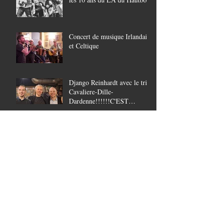
Concert de musique Irlandaise
et Celtique
Django Reinhardt avec le trio
Cavaliere-Dille-
Dardenne!!!!!!C'EST
COMPLET!!!!
Archives
juillet 2026
(1)
1 post
juin 2026
(3)
3 posts
mai 2026
(2)
2 posts
avril 2026
(5)
5 posts
mars 2026
(1)
1 post
février 2026
(2)
2 posts
janvier 2026
(3)
3 posts