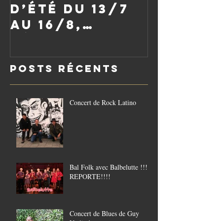
d’été du 13/7
au 16/8,
réouverture
le vendredi
Posts Récents
21/8
Concert de Rock Latino
Bal Folk avec Balbelutte !!!!
REPORTE!!!!
Concert de Blues de Guy