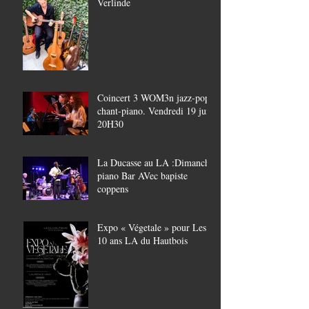
Verlinde
Coincert 3 WOM3n jazz-pop,
chant-piano. Vendredi 19 juin
20H30
La Ducasse au LA :Dimanche
piano Bar AVec bapiste
coppens
Expo « Végetale » pour Les
10 ans LA du Hautbois