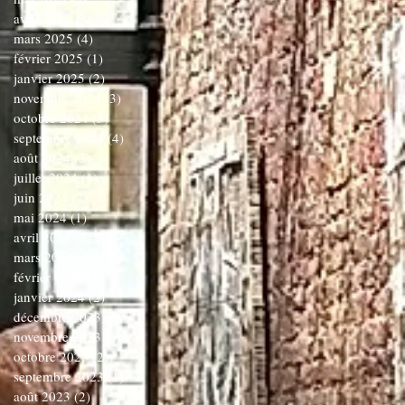
avril 2025
(3)
3 posts
mars 2025
(4)
4 posts
février 2025
(1)
1 post
janvier 2025
(2)
2 posts
novembre 2024
(3)
3 posts
octobre 2024
(5)
5 posts
septembre 2024
(4)
4 posts
août 2024
(3)
3 posts
juillet 2024
(1)
1 post
juin 2024
(2)
2 posts
mai 2024
(1)
1 post
avril 2024
(3)
3 posts
mars 2024
(3)
3 posts
février 2024
(1)
1 post
janvier 2024
(2)
2 posts
décembre 2023
(1)
1 post
novembre 2023
(6)
6 posts
octobre 2023
(2)
2 posts
septembre 2023
(1)
1 post
août 2023
(2)
2 posts