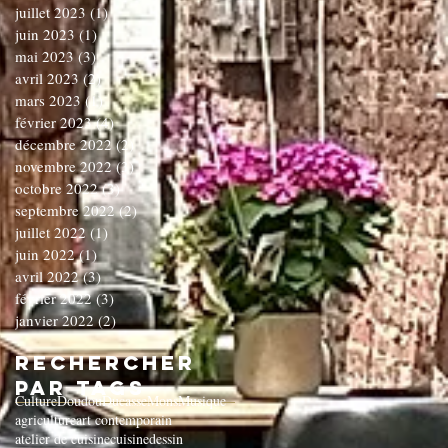
juillet 2023
(1)
1 post
juin 2023
(1)
1 post
mai 2023
(3)
3 posts
avril 2023
(2)
2 posts
mars 2023
(1)
1 post
février 2023
(4)
4 posts
décembre 2022
(2)
2 posts
novembre 2022
(3)
3 posts
octobre 2022
(3)
3 posts
septembre 2022
(2)
2 posts
juillet 2022
(1)
1 post
juin 2022
(1)
1 post
avril 2022
(3)
3 posts
février 2022
(3)
3 posts
janvier 2022
(2)
2 posts
Rechercher
par Tags
Culture
Doudou
Ducasse
Mons
Musique
agriculture
art contemporain
atelier de cuisine
cuisine
dessin