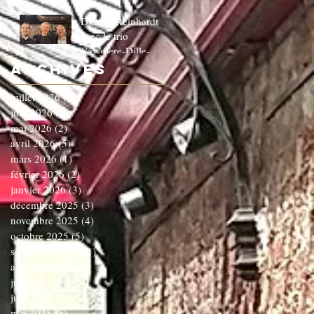
Django Reinhardt
avec le trio
Cavaliere-Dille-
Dardenne!!!!!!C'EST
Archives
COMPLET!!!!
juillet 2026
(1)
1 post
juin 2026
(3)
3 posts
mai 2026
(2)
2 posts
avril 2026
(5)
5 posts
mars 2026
(1)
1 post
février 2026
(2)
2 posts
janvier 2026
(3)
3 posts
décembre 2025
(3)
3 posts
novembre 2025
(4)
4 posts
octobre 2025
(5)
5 posts
septembre 2025
(1)
1 post
août 2025
(3)
3 posts
juillet 2025
(1)
1 post
juin 2025
(5)
5 posts
mai 2025
(5)
5 posts