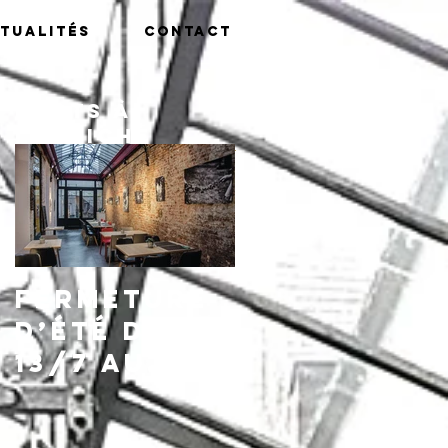
tualités
Contact
Posts à
l'affiche
Fermeture
d’été du
13/7 au
16/8,
réouvertu