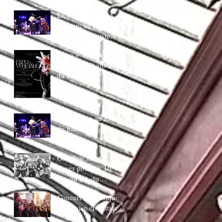
juin 20H30
La Ducasse au LA
:Dimanche piano
Bar AVec bapiste
coppens
Expo « Végetale »
pour Les 10 ans LA
du Hautbois
La Ducasse au LA
du hautbois
Gaspésie french
Cover pour les 10
ans du LA du
Hautbois
Concert de musique
Irlandaise et Celtique