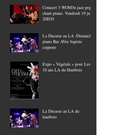
Coincert 3 WOM3n jazz-pop,
chant-piano. Vendredi 19 juin
20H30
La Ducasse au LA :Dimanche
piano Bar AVec bapiste
coppens
Expo « Végetale » pour Les
10 ans LA du Hautbois
La Ducasse au LA du
hautbois