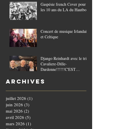
Gaspésie french Cover pour
les 10 ans du LA du Hautbois
Concert de musique Irlandaise
et Celtique
Django Reinhardt avec le trio
Cavaliere-Dille-
Dardenne!!!!!!C'EST
COMPLET!!!!
Archives
juillet 2026
(1)
1 post
juin 2026
(3)
3 posts
mai 2026
(2)
2 posts
avril 2026
(5)
5 posts
mars 2026
(1)
1 post