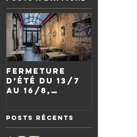
Fermeture
d’été du 13/7
au 16/8,
réouverture
le vendredi
Posts Récents
21/8