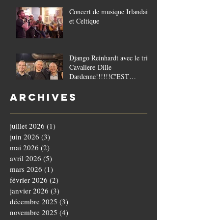
Concert de musique Irlandaise
et Celtique
Django Reinhardt avec le trio
Cavaliere-Dille-
Dardenne!!!!!!C'EST
COMPLET!!!!
Archives
juillet 2026
(1)
1 post
juin 2026
(3)
3 posts
mai 2026
(2)
2 posts
avril 2026
(5)
5 posts
mars 2026
(1)
1 post
février 2026
(2)
2 posts
janvier 2026
(3)
3 posts
décembre 2025
(3)
3 posts
novembre 2025
(4)
4 posts