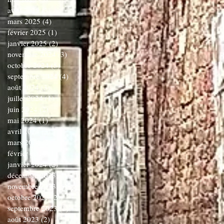
avril 2025
(3)
3 posts
mars 2025
(4)
4 posts
février 2025
(1)
1 post
janvier 2025
(2)
2 posts
novembre 2024
(3)
3 posts
octobre 2024
(5)
5 posts
septembre 2024
(4)
4 posts
août 2024
(3)
3 posts
juillet 2024
(1)
1 post
juin 2024
(2)
2 posts
mai 2024
(1)
1 post
avril 2024
(3)
3 posts
mars 2024
(3)
3 posts
février 2024
(1)
1 post
janvier 2024
(2)
2 posts
décembre 2023
(1)
1 post
novembre 2023
(6)
6 posts
octobre 2023
(2)
2 posts
septembre 2023
(1)
1 post
août 2023
(2)
2 posts