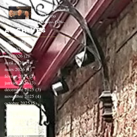
Django Reinhardt
avec le trio
Cavaliere-Dille-
Dardenne!!!!!!C'EST
Archives
COMPLET!!!!
juillet 2026
(1)
1 post
juin 2026
(3)
3 posts
mai 2026
(2)
2 posts
avril 2026
(5)
5 posts
mars 2026
(1)
1 post
février 2026
(2)
2 posts
janvier 2026
(3)
3 posts
décembre 2025
(3)
3 posts
novembre 2025
(4)
4 posts
octobre 2025
(5)
5 posts
septembre 2025
(1)
1 post
août 2025
(3)
3 posts
juillet 2025
(1)
1 post
juin 2025
(5)
5 posts
mai 2025
(5)
5 posts