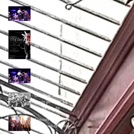
juin 20H30
La Ducasse au LA
:Dimanche piano
Bar AVec bapiste
coppens
Expo « Végetale »
pour Les 10 ans LA
du Hautbois
La Ducasse au LA
du hautbois
Gaspésie french
Cover pour les 10
ans du LA du
Hautbois
Concert de musique
Irlandaise et Celtique