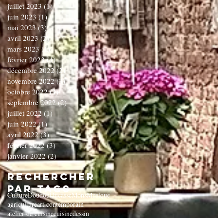
juillet 2023
(1)
1 post
juin 2023
(1)
1 post
mai 2023
(3)
3 posts
avril 2023
(2)
2 posts
mars 2023
(1)
1 post
février 2023
(4)
4 posts
décembre 2022
(2)
2 posts
novembre 2022
(3)
3 posts
octobre 2022
(3)
3 posts
septembre 2022
(2)
2 posts
juillet 2022
(1)
1 post
juin 2022
(1)
1 post
avril 2022
(3)
3 posts
février 2022
(3)
3 posts
janvier 2022
(2)
2 posts
Rechercher
par Tags
Culture
Doudou
Ducasse
Mons
Musique
agriculture
art contemporain
atelier de cuisine
cuisine
dessin