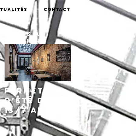
tualités
Contact
Posts à
l'affiche
Fermeture
d’été du
13/7 au
16/8,
réouvertu