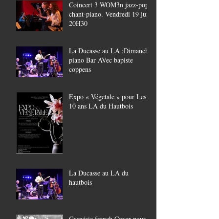
Coincert 3 WOM3n jazz-pop,
chant-piano. Vendredi 19 juin
20H30
La Ducasse au LA :Dimanche
piano Bar AVec bapiste
coppens
Expo « Végetale » pour Les
10 ans LA du Hautbois
La Ducasse au LA du
hautbois
Gaspésie french Cover pour