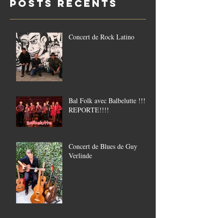
Posts Récents
21/8
Concert de Rock Latino
Bal Folk avec Balbelutte !!!!
REPORTE!!!!
Concert de Blues de Guy
Verlinde