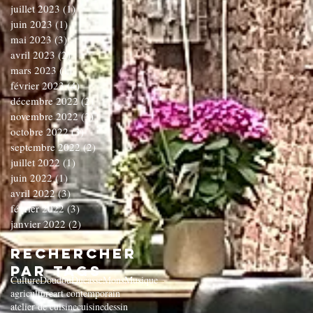
juillet 2023
(1)
1 post
juin 2023
(1)
1 post
mai 2023
(3)
3 posts
avril 2023
(2)
2 posts
mars 2023
(1)
1 post
février 2023
(4)
4 posts
décembre 2022
(2)
2 posts
novembre 2022
(3)
3 posts
octobre 2022
(3)
3 posts
septembre 2022
(2)
2 posts
juillet 2022
(1)
1 post
juin 2022
(1)
1 post
avril 2022
(3)
3 posts
février 2022
(3)
3 posts
janvier 2022
(2)
2 posts
Rechercher
par Tags
Culture
Doudou
Ducasse
Mons
Musique
agriculture
art contemporain
atelier de cuisine
cuisine
dessin