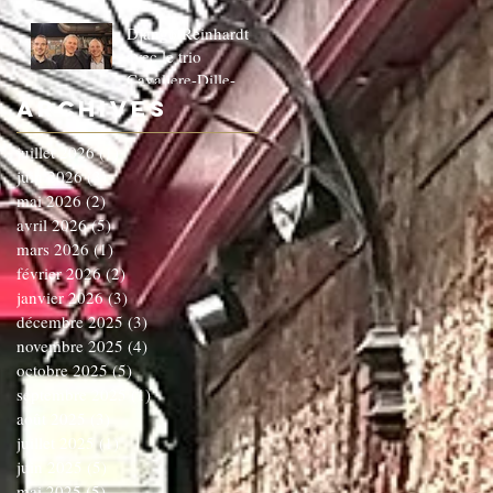
Django Reinhardt
avec le trio
Cavaliere-Dille-
Dardenne!!!!!!C'EST
Archives
COMPLET!!!!
juillet 2026
(1)
1 post
juin 2026
(3)
3 posts
mai 2026
(2)
2 posts
avril 2026
(5)
5 posts
mars 2026
(1)
1 post
février 2026
(2)
2 posts
janvier 2026
(3)
3 posts
décembre 2025
(3)
3 posts
novembre 2025
(4)
4 posts
octobre 2025
(5)
5 posts
septembre 2025
(1)
1 post
août 2025
(3)
3 posts
juillet 2025
(1)
1 post
juin 2025
(5)
5 posts
mai 2025
(5)
5 posts