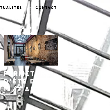
tualités
Contact
Posts à
l'affiche
Fermeture
d’été du
13/7 au
16/8,
réouvertu