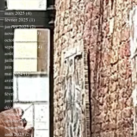
avril 2025
(3)
3 posts
mars 2025
(4)
4 posts
février 2025
(1)
1 post
janvier 2025
(2)
2 posts
novembre 2024
(3)
3 posts
octobre 2024
(5)
5 posts
septembre 2024
(4)
4 posts
août 2024
(3)
3 posts
juillet 2024
(1)
1 post
juin 2024
(2)
2 posts
mai 2024
(1)
1 post
avril 2024
(3)
3 posts
mars 2024
(3)
3 posts
février 2024
(1)
1 post
janvier 2024
(2)
2 posts
décembre 2023
(1)
1 post
novembre 2023
(6)
6 posts
octobre 2023
(2)
2 posts
septembre 2023
(1)
1 post
août 2023
(2)
2 posts