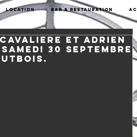
Location
Bar & Restauration
Ac
Cavaliere et Adrien
 samedi 30 septembre
autbois.