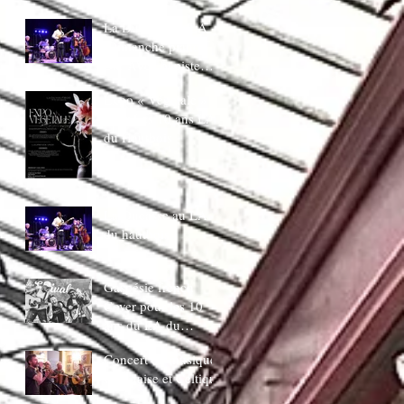
juin 20H30
La Ducasse au LA
:Dimanche piano
Bar AVec bapiste
coppens
Expo « Végetale »
pour Les 10 ans LA
du Hautbois
La Ducasse au LA
du hautbois
Gaspésie french
Cover pour les 10
ans du LA du
Hautbois
Concert de musique
Irlandaise et Celtique