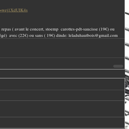
?v=wej1XdUIK4s
s repas ( avant le concert, stoemp  carottes-pdt-saucisse (19€) ou 
égé)  avec (22€) ou sans ( 19€) dinde: leladuhautbois@gmail.com