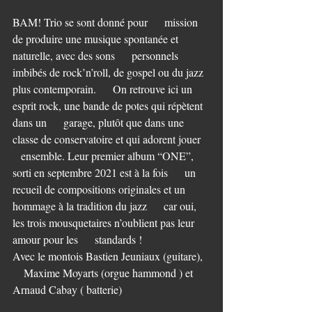
BAM! Trio se sont donné pour      mission 
de produire une musique spontanée et 
naturelle, avec des sons      personnels 
imbibés de rock’n’roll, de gospel ou du jazz 
plus contemporain.      On retrouve ici un 
esprit rock, une bande de potes qui répètent 
dans un      garage, plutôt que dans une 
classe de conservatoire et qui adorent jouer   
   ensemble. Leur premier album “ONE”, 
sorti en septembre 2021 est à la fois      un 
recueil de compositions originales et un 
hommage à la tradition du jazz      car oui, 
les trois mousquetaires n’oublient pas leur 
amour pour les      standards !
Avec le montois Bastien Jeuniaux (guitare),  
    Maxime Moyarts (orgue hammond ) et 
Arnaud Cabay ( batterie)