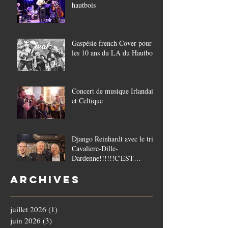
hautbois
Gaspésie french Cover pour
les 10 ans du LA du Hautbois
Concert de musique Irlandaise
et Celtique
Django Reinhardt avec le trio
Cavaliere-Dille-
Dardenne!!!!!!C'EST
COMPLET!!!!
Archives
juillet 2026
(1)
1 post
juin 2026
(3)
3 posts