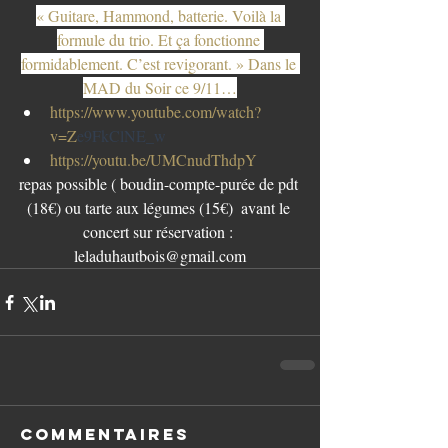
« Guitare, Hammond, batterie. Voilà la 
formule du trio. Et ça fonctionne 
formidablement. C’est revigorant. » Dans le 
MAD du Soir ce 9/11…
https://www.youtube.com/watch?
v=Z
e9FkClNE_w
https://youtu.be/UMCnudThdpY
repas possible ( boudin-compte-purée de pdt 
(18€) ou tarte aux légumes (15€)  avant le 
concert sur réservation : 
leladuhautbois@gmail.com
Commentaires