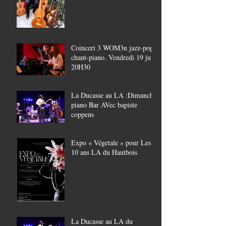
Coincert 3 WOM3n jazz-pop,
chant-piano. Vendredi 19 juin
20H30
La Ducasse au LA :Dimanche
piano Bar AVec bapiste
coppens
Expo « Végetale » pour Les
10 ans LA du Hautbois
La Ducasse au LA du