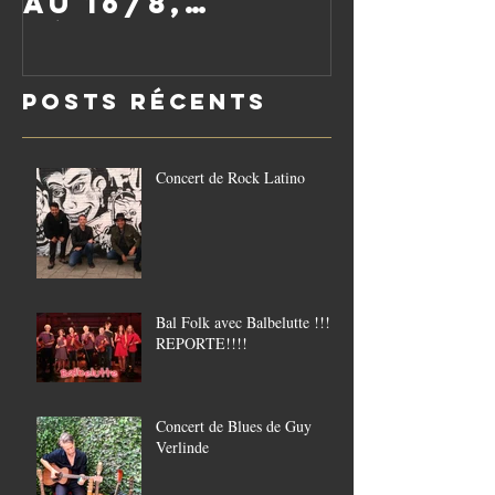
au 16/8,
réouverture
le vendredi
Posts Récents
21/8
Concert de Rock Latino
Bal Folk avec Balbelutte !!!!
REPORTE!!!!
Concert de Blues de Guy
Verlinde