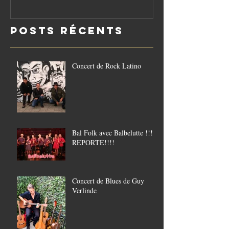
réouverture
le vendredi
Posts Récents
21/8
Concert de Rock Latino
Bal Folk avec Balbelutte !!!!
REPORTE!!!!
Concert de Blues de Guy
Verlinde