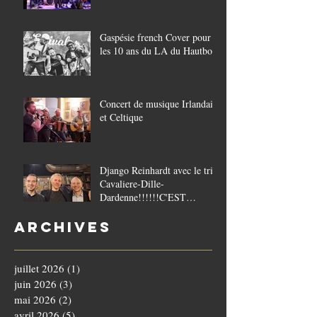
Gaspésie french Cover pour
les 10 ans du LA du Hautbois
Concert de musique Irlandaise
et Celtique
Django Reinhardt avec le trio
Cavaliere-Dille-
Dardenne!!!!!!C'EST
COMPLET!!!!
Archives
juillet 2026
(1)
1 post
juin 2026
(3)
3 posts
mai 2026
(2)
2 posts
avril 2026
(5)
5 posts