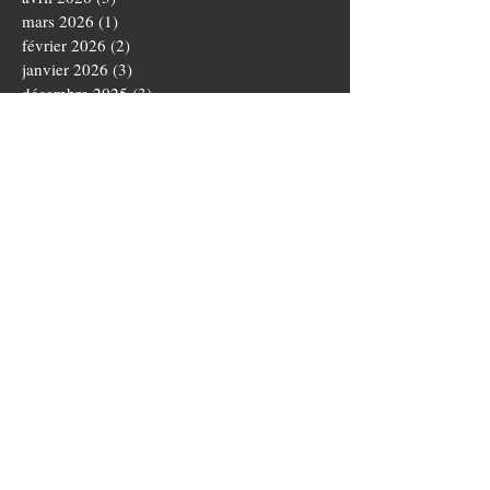
mars 2026
(1)
1 post
février 2026
(2)
2 posts
janvier 2026
(3)
3 posts
décembre 2025
(3)
3 posts
novembre 2025
(4)
4 posts
octobre 2025
(5)
5 posts
septembre 2025
(1)
1 post
août 2025
(3)
3 posts
juillet 2025
(1)
1 post
juin 2025
(5)
5 posts
mai 2025
(5)
5 posts
avril 2025
(3)
3 posts
mars 2025
(4)
4 posts
février 2025
(1)
1 post
janvier 2025
(2)
2 posts
novembre 2024
(3)
3 posts
octobre 2024
(5)
5 posts
septembre 2024
(4)
4 posts
août 2024
(3)
3 posts
juillet 2024
(1)
1 post