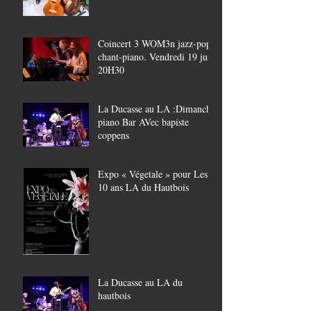
Coincert 3 WOM3n jazz-pop,
chant-piano. Vendredi 19 juin
20H30
La Ducasse au LA :Dimanche
piano Bar AVec bapiste
coppens
Expo « Végetale » pour Les
10 ans LA du Hautbois
La Ducasse au LA du
hautbois