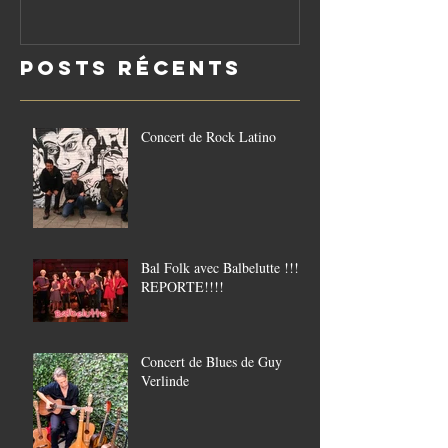
réouverture
le vendredi
Posts Récents
21/8
Concert de Rock Latino
Bal Folk avec Balbelutte !!!!
REPORTE!!!!
Concert de Blues de Guy
Verlinde