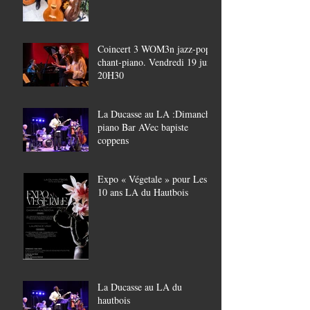
Coincert 3 WOM3n jazz-pop,
chant-piano. Vendredi 19 juin
20H30
La Ducasse au LA :Dimanche
piano Bar AVec bapiste
coppens
Expo « Végetale » pour Les
10 ans LA du Hautbois
La Ducasse au LA du
hautbois