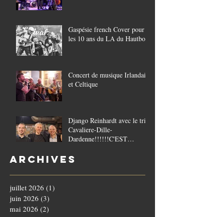
Gaspésie french Cover pour
les 10 ans du LA du Hautbois
Concert de musique Irlandaise
et Celtique
Django Reinhardt avec le trio
Cavaliere-Dille-
Dardenne!!!!!!C'EST
COMPLET!!!!
Archives
juillet 2026
(1)
1 post
juin 2026
(3)
3 posts
mai 2026
(2)
2 posts