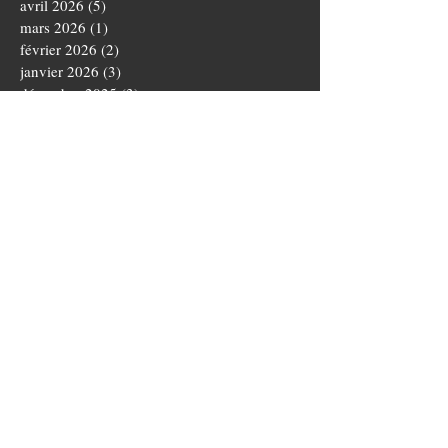
avril 2026
(5)
5 posts
mars 2026
(1)
1 post
février 2026
(2)
2 posts
janvier 2026
(3)
3 posts
décembre 2025
(3)
3 posts
novembre 2025
(4)
4 posts
octobre 2025
(5)
5 posts
septembre 2025
(1)
1 post
août 2025
(3)
3 posts
juillet 2025
(1)
1 post
juin 2025
(5)
5 posts
mai 2025
(5)
5 posts
avril 2025
(3)
3 posts
mars 2025
(4)
4 posts
février 2025
(1)
1 post
janvier 2025
(2)
2 posts
novembre 2024
(3)
3 posts
octobre 2024
(5)
5 posts
septembre 2024
(4)
4 posts
août 2024
(3)
3 posts
juillet 2024
(1)
1 post