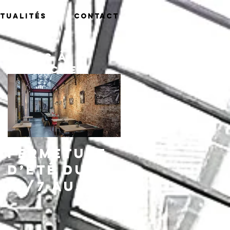
tualités
Contact
Posts à
l'affiche
Fermeture
d’été du
13/7 au
16/8,
réouvertu