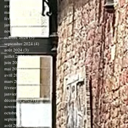
avril 2025
(3)
3 posts
mars 2025
(4)
4 posts
février 2025
(1)
1 post
janvier 2025
(2)
2 posts
novembre 2024
(3)
3 posts
octobre 2024
(5)
5 posts
septembre 2024
(4)
4 posts
août 2024
(3)
3 posts
juillet 2024
(1)
1 post
juin 2024
(2)
2 posts
mai 2024
(1)
1 post
avril 2024
(3)
3 posts
mars 2024
(3)
3 posts
février 2024
(1)
1 post
janvier 2024
(2)
2 posts
décembre 2023
(1)
1 post
novembre 2023
(6)
6 posts
octobre 2023
(2)
2 posts
septembre 2023
(1)
1 post
août 2023
(2)
2 posts