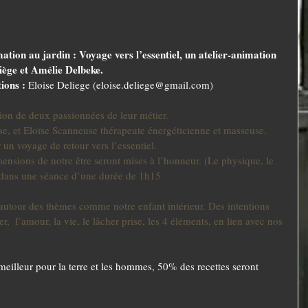
on au jardin : Voyage vers l’essentiel, un atelier-animation 
iège et Amélie Delbeke. 
ions : 
Eloise Deliege (eloise.deliege@gmail.com)
nion de deux passionnées de leur métier. 
e, et Eloïse Scanneuse thérapeute énergéticienne et masseuse. 
 un voyage de retour vers l’essentiel.
imensions de notre être seront mises à l’honneur. (Le physique, le 
)  dans une séance d’une durée de 1h15
autour des thèmes comme notre enfant intérieur. Des intentions 
er,  l’amour, la vie, le lâcher prise, les 4 éléments, en lien avec nos 
eilleur pour la terre et les hommes, 50% des recettes seront 