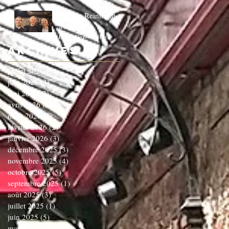
Django Reinhardt
avec le trio
Cavaliere-Dille-
Dardenne!!!!!!C'EST
Archives
COMPLET!!!!
juillet 2026
(1)
1 post
juin 2026
(3)
3 posts
mai 2026
(2)
2 posts
avril 2026
(5)
5 posts
mars 2026
(1)
1 post
février 2026
(2)
2 posts
janvier 2026
(3)
3 posts
décembre 2025
(3)
3 posts
novembre 2025
(4)
4 posts
octobre 2025
(5)
5 posts
septembre 2025
(1)
1 post
août 2025
(3)
3 posts
juillet 2025
(1)
1 post
juin 2025
(5)
5 posts
mai 2025
(5)
5 posts