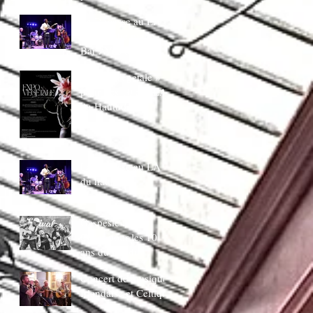
juin 20H30
La Ducasse au LA
:Dimanche piano
Bar AVec bapiste
coppens
Expo « Végetale »
pour Les 10 ans LA
du Hautbois
La Ducasse au LA
du hautbois
Gaspésie french
Cover pour les 10
ans du LA du
Hautbois
Concert de musique
Irlandaise et Celtique