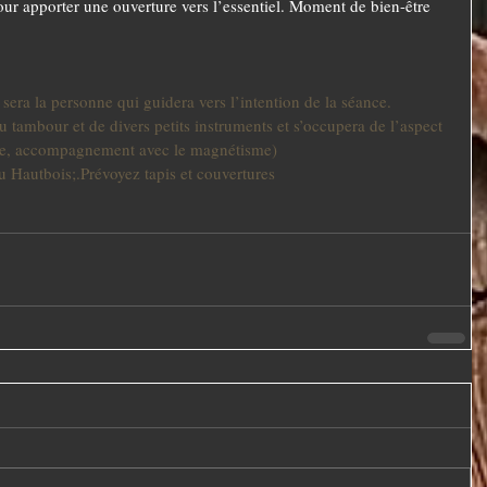
our apporter une ouverture vers l’essentiel. Moment de bien-être 
sera la personne qui guidera vers l’intention de la séance. 
 tambour et de divers petits instruments et s’occupera de l’aspect 
auge, accompagnement avec le magnétisme) 
 Hautbois;.Prévoyez tapis et couvertures