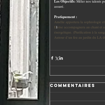
Les Objectifs:
 Mêler nos talents p
assuré. 
Pratiquement :
Amélie apportera la sophrologie et 
E
l
oïse accompagnera au chant et au
énergétique. (Purification à la s
Autour d’un feu au jardin du LA du
Commentaires