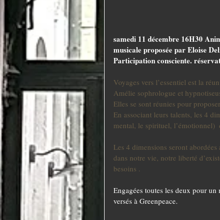
samedi 11 décembre 16H30 Animati
musicale proposée par Eloise Del
Participation consciente. réservat
Voyages vers l’essentiel est la réu
Amélie sophrologue et hypnotiseus
Elles se sont réunies pour proposer
En associant leurs talents, les 4 d
mental, le spirituel, l’émotionnel
Les 4 dimensions seront abordées 
dans notre vie, notre liberté d’exist
besoins .  
Engagées toutes les deux pour un m
versés à Greenpeace.