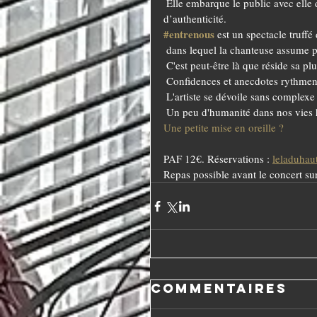
 Elle embarque le public avec elle dans un véritable dialogue empreint d'un désir de partage et 
d’authenticité.
#entrenous
 est un spectacle truffé
 dans lequel la chanteuse assume pl
 C'est peut-être là que réside sa pl
 Confidences et anecdotes rythmen
 L'artiste se dévoile sans complexe
 Un peu d'humanité dans nos vies
Une petite mise en oreille ?
PAF 12€. Réservations : 
leladuha
Repas possible avant le concert sur
Commentaires