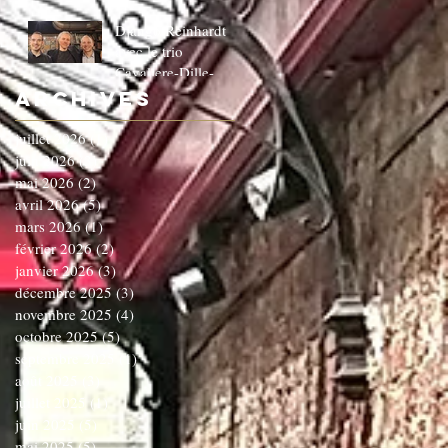
Django Reinhardt
avec le trio
Cavaliere-Dille-
Dardenne!!!!!!C'EST
Archives
COMPLET!!!!
juillet 2026
(1)
1 post
juin 2026
(3)
3 posts
mai 2026
(2)
2 posts
avril 2026
(5)
5 posts
mars 2026
(1)
1 post
février 2026
(2)
2 posts
janvier 2026
(3)
3 posts
décembre 2025
(3)
3 posts
novembre 2025
(4)
4 posts
octobre 2025
(5)
5 posts
septembre 2025
(1)
1 post
août 2025
(3)
3 posts
juillet 2025
(1)
1 post
juin 2025
(5)
5 posts
mai 2025
(5)
5 posts