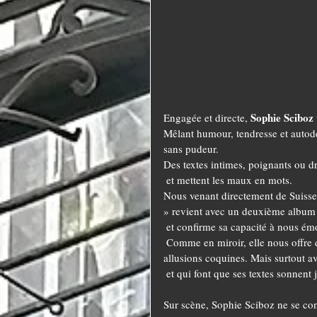
Sophie Sciboz
Engagée et directe, 
Mêlant humour, tendresse et autodé
sans pudeur.
Des textes intimes, poignants ou dr
 et mettent les maux en mots.
Nous venant directement de Suiss
» revient avec un deuxième album
 et confirme sa capacité à nous émo
 Comme en miroir, elle nous offre des reflets de nos vies avec empathie, humour et quelques 
allusions coquines. Mais surtout av
 et qui font que ses textes sonnent
Sur scène, Sophie Sciboz ne se con