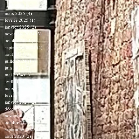
avril 2025
(3)
3 posts
mars 2025
(4)
4 posts
février 2025
(1)
1 post
janvier 2025
(2)
2 posts
novembre 2024
(3)
3 posts
octobre 2024
(5)
5 posts
septembre 2024
(4)
4 posts
août 2024
(3)
3 posts
juillet 2024
(1)
1 post
juin 2024
(2)
2 posts
mai 2024
(1)
1 post
avril 2024
(3)
3 posts
mars 2024
(3)
3 posts
février 2024
(1)
1 post
janvier 2024
(2)
2 posts
décembre 2023
(1)
1 post
novembre 2023
(6)
6 posts
octobre 2023
(2)
2 posts
septembre 2023
(1)
1 post
août 2023
(2)
2 posts