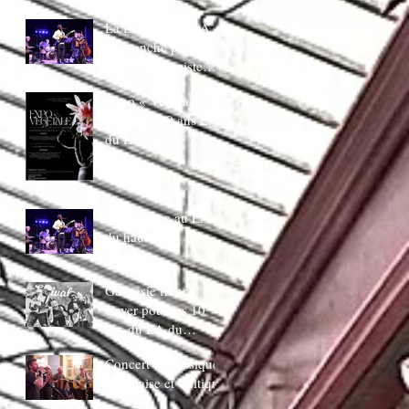
juin 20H30
La Ducasse au LA
:Dimanche piano
Bar AVec bapiste
coppens
Expo « Végetale »
pour Les 10 ans LA
du Hautbois
La Ducasse au LA
du hautbois
Gaspésie french
Cover pour les 10
ans du LA du
Hautbois
Concert de musique
Irlandaise et Celtique