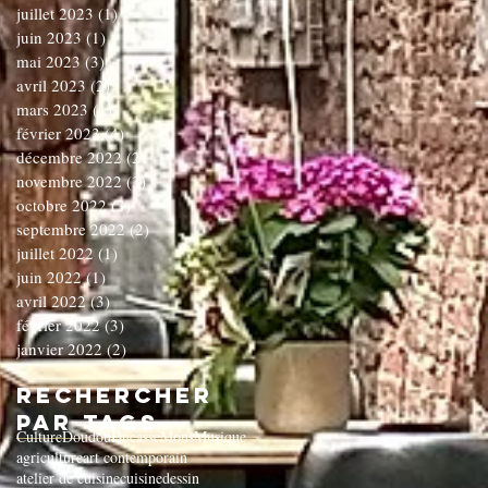
juillet 2023
(1)
1 post
juin 2023
(1)
1 post
mai 2023
(3)
3 posts
avril 2023
(2)
2 posts
mars 2023
(1)
1 post
février 2023
(4)
4 posts
décembre 2022
(2)
2 posts
novembre 2022
(3)
3 posts
octobre 2022
(3)
3 posts
septembre 2022
(2)
2 posts
juillet 2022
(1)
1 post
juin 2022
(1)
1 post
avril 2022
(3)
3 posts
février 2022
(3)
3 posts
janvier 2022
(2)
2 posts
Rechercher
par Tags
Culture
Doudou
Ducasse
Mons
Musique
agriculture
art contemporain
atelier de cuisine
cuisine
dessin