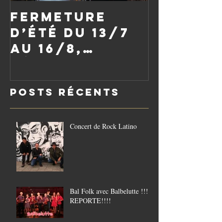
Fermeture
d’été du 13/7
au 16/8,
réouverture
le vendredi
Posts Récents
21/8
Concert de Rock Latino
Bal Folk avec Balbelutte !!!!
REPORTE!!!!