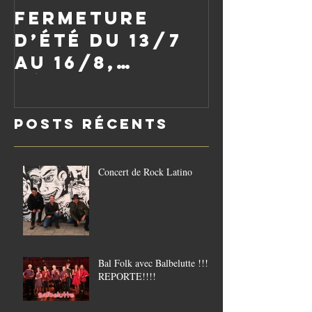
Fermeture
d’été du 13/7
au 16/8,
réouverture
le vendredi
Posts Récents
21/8
Concert de Rock Latino
Bal Folk avec Balbelutte !!!!
REPORTE!!!!