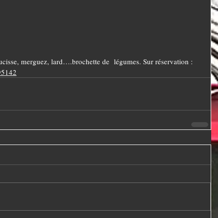
cisse, merguez, lard….brochette de  légumes. Sur réservation : 
95142