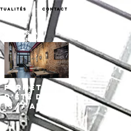
tualités
Contact
Posts à
l'affiche
Fermeture
d’été du
13/7 au
16/8,
réouvertu