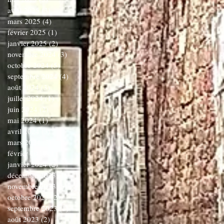
avril 2025
(3)
3 posts
mars 2025
(4)
4 posts
février 2025
(1)
1 post
janvier 2025
(2)
2 posts
novembre 2024
(3)
3 posts
octobre 2024
(5)
5 posts
septembre 2024
(4)
4 posts
août 2024
(3)
3 posts
juillet 2024
(1)
1 post
juin 2024
(2)
2 posts
mai 2024
(1)
1 post
avril 2024
(3)
3 posts
mars 2024
(3)
3 posts
février 2024
(1)
1 post
janvier 2024
(2)
2 posts
décembre 2023
(1)
1 post
novembre 2023
(6)
6 posts
octobre 2023
(2)
2 posts
septembre 2023
(1)
1 post
août 2023
(2)
2 posts