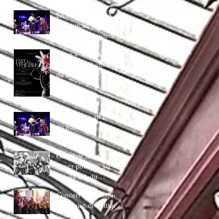
juin 20H30
La Ducasse au LA
:Dimanche piano
Bar AVec bapiste
coppens
Expo « Végetale »
pour Les 10 ans LA
du Hautbois
La Ducasse au LA
du hautbois
Gaspésie french
Cover pour les 10
ans du LA du
Hautbois
Concert de musique
Irlandaise et Celtique