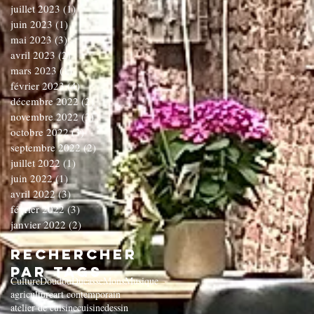
juillet 2023
(1)
1 post
juin 2023
(1)
1 post
mai 2023
(3)
3 posts
avril 2023
(2)
2 posts
mars 2023
(1)
1 post
février 2023
(4)
4 posts
décembre 2022
(2)
2 posts
novembre 2022
(3)
3 posts
octobre 2022
(3)
3 posts
septembre 2022
(2)
2 posts
juillet 2022
(1)
1 post
juin 2022
(1)
1 post
avril 2022
(3)
3 posts
février 2022
(3)
3 posts
janvier 2022
(2)
2 posts
Rechercher
par Tags
Culture
Doudou
Ducasse
Mons
Musique
agriculture
art contemporain
atelier de cuisine
cuisine
dessin