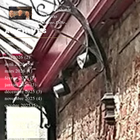
Django Reinhardt
avec le trio
Cavaliere-Dille-
Dardenne!!!!!!C'EST
Archives
COMPLET!!!!
juillet 2026
(1)
1 post
juin 2026
(3)
3 posts
mai 2026
(2)
2 posts
avril 2026
(5)
5 posts
mars 2026
(1)
1 post
février 2026
(2)
2 posts
janvier 2026
(3)
3 posts
décembre 2025
(3)
3 posts
novembre 2025
(4)
4 posts
octobre 2025
(5)
5 posts
septembre 2025
(1)
1 post
août 2025
(3)
3 posts
juillet 2025
(1)
1 post
juin 2025
(5)
5 posts
mai 2025
(5)
5 posts