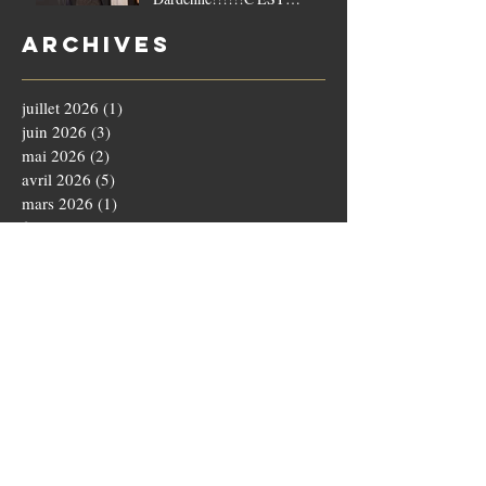
COMPLET!!!!
Archives
juillet 2026
(1)
1 post
juin 2026
(3)
3 posts
mai 2026
(2)
2 posts
avril 2026
(5)
5 posts
mars 2026
(1)
1 post
février 2026
(2)
2 posts
janvier 2026
(3)
3 posts
décembre 2025
(3)
3 posts
novembre 2025
(4)
4 posts
octobre 2025
(5)
5 posts
septembre 2025
(1)
1 post
août 2025
(3)
3 posts
juillet 2025
(1)
1 post
juin 2025
(5)
5 posts
mai 2025
(5)
5 posts
avril 2025
(3)
3 posts