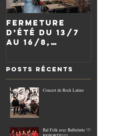
Fermeture
d’été du 13/7
au 16/8,
réouverture
le vendredi
Posts Récents
21/8
Concert de Rock Latino
Bal Folk avec Balbelutte !!!!
REPORTE!!!!