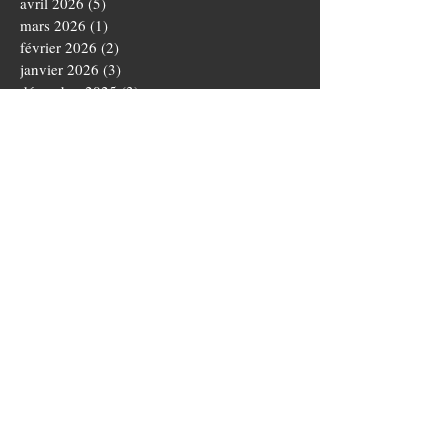
avril 2026
(5)
5 posts
mars 2026
(1)
1 post
février 2026
(2)
2 posts
janvier 2026
(3)
3 posts
décembre 2025
(3)
3 posts
novembre 2025
(4)
4 posts
octobre 2025
(5)
5 posts
septembre 2025
(1)
1 post
août 2025
(3)
3 posts
juillet 2025
(1)
1 post
juin 2025
(5)
5 posts
mai 2025
(5)
5 posts
avril 2025
(3)
3 posts
mars 2025
(4)
4 posts
février 2025
(1)
1 post
janvier 2025
(2)
2 posts
novembre 2024
(3)
3 posts
octobre 2024
(5)
5 posts
septembre 2024
(4)
4 posts
août 2024
(3)
3 posts
juillet 2024
(1)
1 post