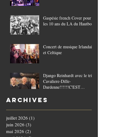
Gaspésie french Cover pour
les 10 ans du LA du Hautbois
Concert de musique Irlandaise
et Celtique
Django Reinhardt avec le trio
Cavaliere-Dille-
Dardenne!!!!!!C'EST
COMPLET!!!!
Archives
juillet 2026
(1)
1 post
juin 2026
(3)
3 posts
mai 2026
(2)
2 posts