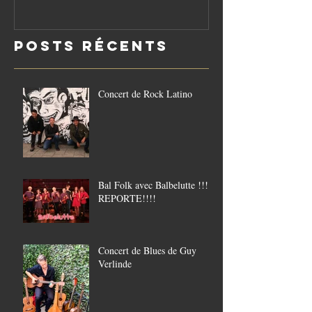
réouverture
le vendredi
Posts Récents
21/8
Concert de Rock Latino
Bal Folk avec Balbelutte !!!!
REPORTE!!!!
Concert de Blues de Guy
Verlinde