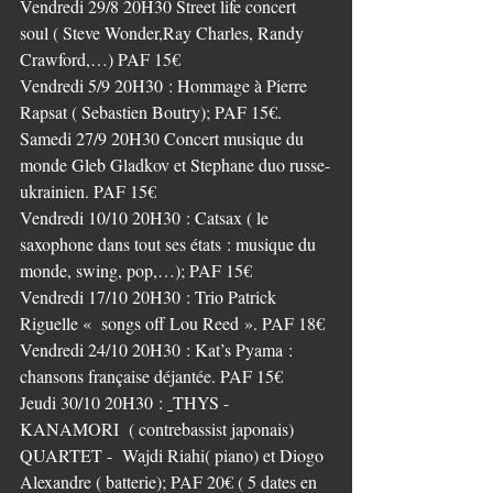
Vendredi 29/8 20H30 Street life concert 
soul ( Steve Wonder,Ray Charles, Randy 
Crawford,…) PAF 15€
Vendredi 5/9 20H30 : Hommage à Pierre 
Rapsat ( Sebastien Boutry); PAF 15€.
Samedi 27/9 20H30 Concert musique du 
monde Gleb Gladkov et Stephane duo russe-
ukrainien. PAF 15€
Vendredi 10/10 20H30 : Catsax ( le 
saxophone dans tout ses états : musique du 
monde, swing, pop,…); PAF 15€
Vendredi 17/10 20H30 : Trio Patrick 
Riguelle «  songs off Lou Reed ». PAF 18€
Vendredi 24/10 20H30 : Kat’s Pyama : 
chansons française déjantée. PAF 15€
Jeudi 30/10 20H30 : 
THYS - 
KANAMORI  ( contrebassist japonais) 
QUARTET -  Wajdi Riahi( piano) et Diogo 
Alexandre ( batterie); PAF 20€ ( 5 dates en 