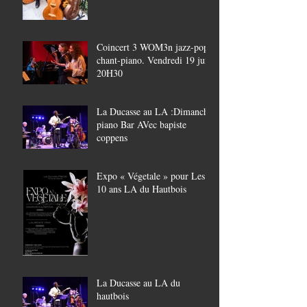
Coincert 3 WOM3n jazz-pop,
chant-piano. Vendredi 19 juin
20H30
La Ducasse au LA :Dimanche
piano Bar AVec bapiste
coppens
Expo « Végetale » pour Les
10 ans LA du Hautbois
La Ducasse au LA du
hautbois