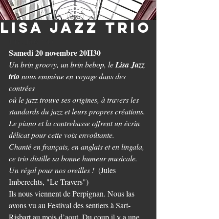
Lisa Jazz Trio
Lisa Jazz trio
Samedi 20 novembre 20H30
Un brin groovy, un brin bebop, le 
Lisa Jazz 
trio
 nous emmène en voyage dans des 
contrées
où le jazz trouve ses origines, à travers les 
standards du jazz et leurs propres créations.
Le piano et la contrebasse offrent un écrin 
délicat pour cette voix envoûtante.
Chanté en français, en anglais et en lingala, 
ce trio distille sa bonne humeur musicale.
Un régal pour nos oreilles !
  (Jules 
Imberechts, "Le Travers")
Ils nous viennent de Perpignan. Nous las 
avons vu au Festival des sentiers à Sart-
Risbart au mois d’aout. Du coup il y a une 