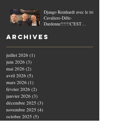
Django Reinhardt avec le trio
Cavaliere-Dille-
Dardenne!!!!!!C'EST
COMPLET!!!!
Archives
juillet 2026
(1)
1 post
juin 2026
(3)
3 posts
mai 2026
(2)
2 posts
avril 2026
(5)
5 posts
mars 2026
(1)
1 post
février 2026
(2)
2 posts
janvier 2026
(3)
3 posts
décembre 2025
(3)
3 posts
novembre 2025
(4)
4 posts
octobre 2025
(5)
5 posts
septembre 2025
(1)
1 post
août 2025
(3)
3 posts
juillet 2025
(1)
1 post