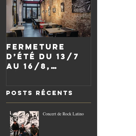
Fermeture
d’été du 13/7
au 16/8,
réouverture
le vendredi
Posts Récents
21/8
Concert de Rock Latino