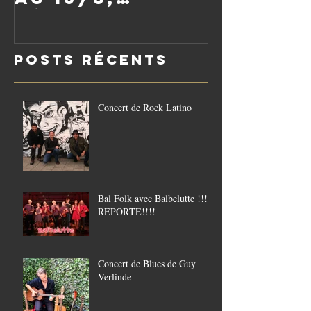
réouverture
le vendredi
Posts Récents
21/8
Concert de Rock Latino
Bal Folk avec Balbelutte !!!!
REPORTE!!!!
Concert de Blues de Guy
Verlinde