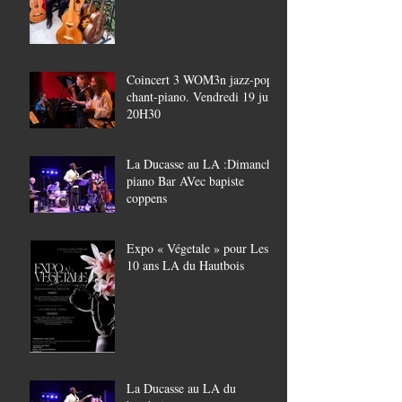
Coincert 3 WOM3n jazz-pop,
chant-piano. Vendredi 19 juin
20H30
La Ducasse au LA :Dimanche
piano Bar AVec bapiste
coppens
Expo « Végetale » pour Les
10 ans LA du Hautbois
La Ducasse au LA du