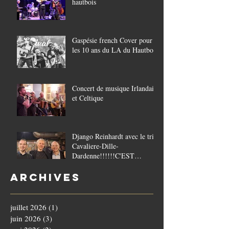
hautbois
Gaspésie french Cover pour
les 10 ans du LA du Hautbois
Concert de musique Irlandaise
et Celtique
Django Reinhardt avec le trio
Cavaliere-Dille-
Dardenne!!!!!!C'EST
COMPLET!!!!
Archives
juillet 2026
(1)
1 post
juin 2026
(3)
3 posts