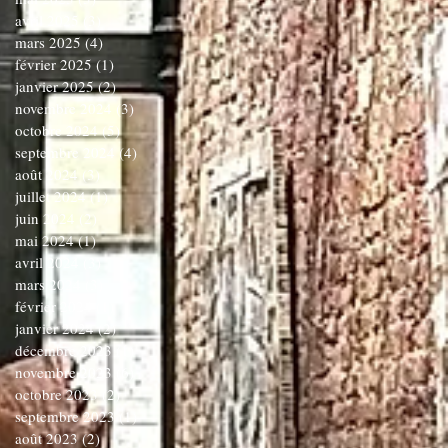
avril 2025
(3)
3 posts
mars 2025
(4)
4 posts
février 2025
(1)
1 post
janvier 2025
(2)
2 posts
novembre 2024
(3)
3 posts
octobre 2024
(5)
5 posts
septembre 2024
(4)
4 posts
août 2024
(3)
3 posts
juillet 2024
(1)
1 post
juin 2024
(2)
2 posts
mai 2024
(1)
1 post
avril 2024
(3)
3 posts
mars 2024
(3)
3 posts
février 2024
(1)
1 post
janvier 2024
(2)
2 posts
décembre 2023
(1)
1 post
novembre 2023
(6)
6 posts
octobre 2023
(2)
2 posts
septembre 2023
(1)
1 post
août 2023
(2)
2 posts