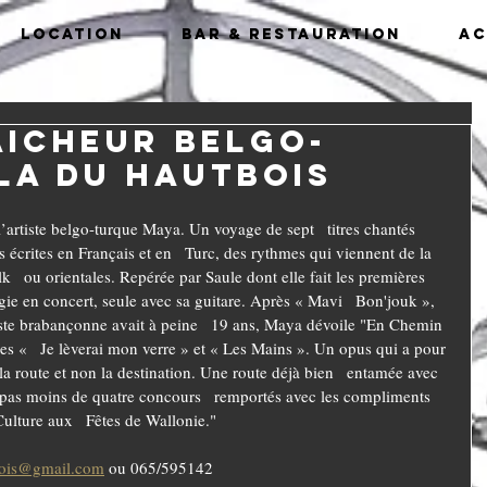
Location
Bar & Restauration
Ac
aicheur belgo-
LA du Hautbois
’artiste belgo-turque Maya. Un voyage de sept   titres chantés 
s écrites en Français et en   Turc, des rythmes qui viennent de la 
lk   ou orientales. Repérée par Saule dont elle fait les premières 
gie en concert, seule avec sa guitare. Après « Mavi   Bon'jouk », 
tiste brabançonne avait à peine   19 ans, Maya dévoile "En Chemin 
les «   Je lèverai mon verre » et « Les Mains ». Un opus qui a pour 
r la route et non la destination. Une route déjà bien   entamée avec 
t pas moins de quatre concours   remportés avec les compliments 
ulture aux   Fêtes de Wallonie."
bois@gmail.com
 ou 065/595142