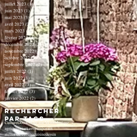
juillet 2023
(1)
1 post
juin 2023
(1)
1 post
mai 2023
(3)
3 posts
avril 2023
(2)
2 posts
mars 2023
(1)
1 post
février 2023
(4)
4 posts
décembre 2022
(2)
2 posts
novembre 2022
(3)
3 posts
octobre 2022
(3)
3 posts
septembre 2022
(2)
2 posts
juillet 2022
(1)
1 post
juin 2022
(1)
1 post
avril 2022
(3)
3 posts
février 2022
(3)
3 posts
janvier 2022
(2)
2 posts
Rechercher
par Tags
Culture
Doudou
Ducasse
Mons
Musique
agriculture
art contemporain
atelier de cuisine
cuisine
dessin