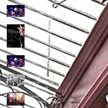
juin 20H30
La Ducasse au LA
:Dimanche piano
Bar AVec bapiste
coppens
Expo « Végetale »
pour Les 10 ans LA
du Hautbois
La Ducasse au LA
du hautbois
Gaspésie french
Cover pour les 10
ans du LA du
Hautbois
Concert de musique
Irlandaise et Celtique