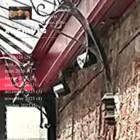
Django Reinhardt
avec le trio
Cavaliere-Dille-
Dardenne!!!!!!C'EST
Archives
COMPLET!!!!
juillet 2026
(1)
1 post
juin 2026
(3)
3 posts
mai 2026
(2)
2 posts
avril 2026
(5)
5 posts
mars 2026
(1)
1 post
février 2026
(2)
2 posts
janvier 2026
(3)
3 posts
décembre 2025
(3)
3 posts
novembre 2025
(4)
4 posts
octobre 2025
(5)
5 posts
septembre 2025
(1)
1 post
août 2025
(3)
3 posts
juillet 2025
(1)
1 post
juin 2025
(5)
5 posts
mai 2025
(5)
5 posts