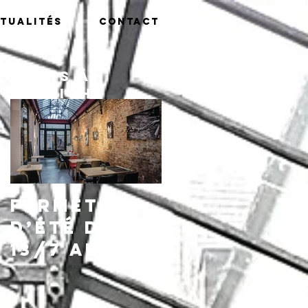
tualités
Contact
Posts à
l'affiche
Fermeture
d’été du
13/7 au
16/8,
réouvertu