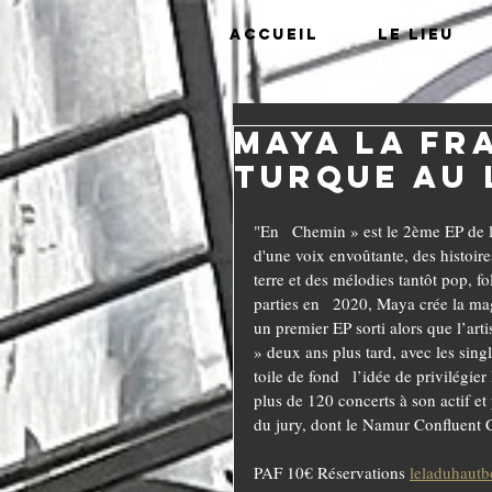
Accueil
Le lieu
Maya la fr
turque au 
"En   Chemin » est le 2ème EP de l
d'une voix envoûtante, des histoire
terre et des mélodies tantôt pop, fo
parties en   2020, Maya crée la ma
un premier EP sorti alors que l’ar
» deux ans plus tard, avec les sing
toile de fond   l’idée de privilégie
plus de 120 concerts à son actif e
du jury, dont le Namur Confluent C
PAF 10€ Réservations 
leladuhaut