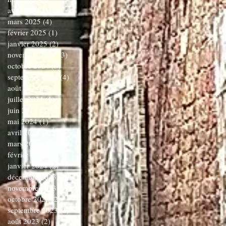
avril 2025
(3)
3 posts
mars 2025
(4)
4 posts
février 2025
(1)
1 post
janvier 2025
(2)
2 posts
novembre 2024
(3)
3 posts
octobre 2024
(5)
5 posts
septembre 2024
(4)
4 posts
août 2024
(3)
3 posts
juillet 2024
(1)
1 post
juin 2024
(2)
2 posts
mai 2024
(1)
1 post
avril 2024
(3)
3 posts
mars 2024
(3)
3 posts
février 2024
(1)
1 post
janvier 2024
(2)
2 posts
décembre 2023
(1)
1 post
novembre 2023
(6)
6 posts
octobre 2023
(2)
2 posts
septembre 2023
(1)
1 post
août 2023
(2)
2 posts