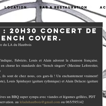
Location
Bar & Restauration
Ac
7 : 20H30 Concert de
rench Cover.
ire du LA du Hautbois
dique, Fabrizio, Louis et Alain adorent la chanson française. 
t en chœur les standards des "french singers" (Maxime Leforestier, 
)
 ils sont de chez nous, ces gars-là ! Un enchantement vraiment! 
ste), Louis Spinhayer (guitare rythmique) et Alain Delacre (guitare 
atives un BBQ super sympa avec viandes et légumes grillées, PDT 
servation. au 
leladuhautbois@gmail.com
 ou 065/595142