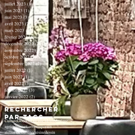
juillet 2023
(1)
1 post
juin 2023
(1)
1 post
mai 2023
(3)
3 posts
avril 2023
(2)
2 posts
mars 2023
(1)
1 post
février 2023
(4)
4 posts
décembre 2022
(2)
2 posts
novembre 2022
(3)
3 posts
octobre 2022
(3)
3 posts
septembre 2022
(2)
2 posts
juillet 2022
(1)
1 post
juin 2022
(1)
1 post
avril 2022
(3)
3 posts
février 2022
(3)
3 posts
janvier 2022
(2)
2 posts
Rechercher
par Tags
Culture
Doudou
Ducasse
Mons
Musique
agriculture
art contemporain
atelier de cuisine
cuisine
dessin