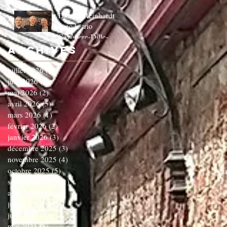
Django Reinhardt
avec le trio
Cavaliere-Dille-
Dardenne!!!!!!C'EST
Archives
COMPLET!!!!
juillet 2026
(1)
1 post
juin 2026
(3)
3 posts
mai 2026
(2)
2 posts
avril 2026
(5)
5 posts
mars 2026
(1)
1 post
février 2026
(2)
2 posts
janvier 2026
(3)
3 posts
décembre 2025
(3)
3 posts
novembre 2025
(4)
4 posts
octobre 2025
(5)
5 posts
septembre 2025
(1)
1 post
août 2025
(3)
3 posts
juillet 2025
(1)
1 post
juin 2025
(5)
5 posts
mai 2025
(5)
5 posts