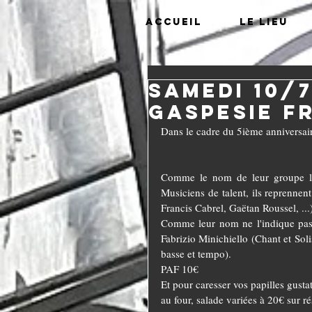
Accueil
Le lieu
Samedi 10/
Gaspesie F
Dans le cadre du 5ième anniversa
Comme le nom de leur groupe l'in
Musiciens de talent, ils reprennen
Francis Cabrel, Gaëtan Roussel, ...
Comme leur nom ne l'indique pas,
Fabrizio Minichiello (Chant et Soli
basse et tempo).
PAF 10€
Et pour caresser vos papilles gust
au four, salade variées à 20€ sur ré