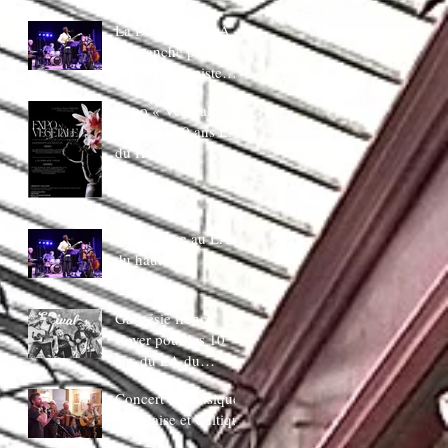
juin 20H30
La Ducasse au LA
:Dimanche piano
Bar AVec bapiste
coppens
Expo « Végetale »
pour Les 10 ans LA
du Hautbois
La Ducasse au LA
du hautbois
Gaspésie french
Cover pour les 10
ans du LA du
Hautbois
Concert de musique
Irlandaise et Celtique