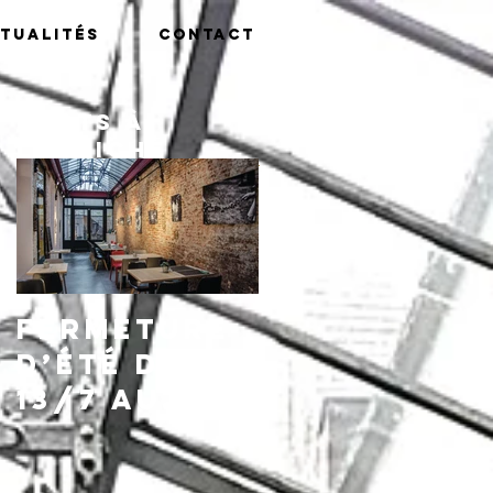
tualités
Contact
Posts à
l'affiche
Fermeture
d’été du
13/7 au
16/8,
réouvertu