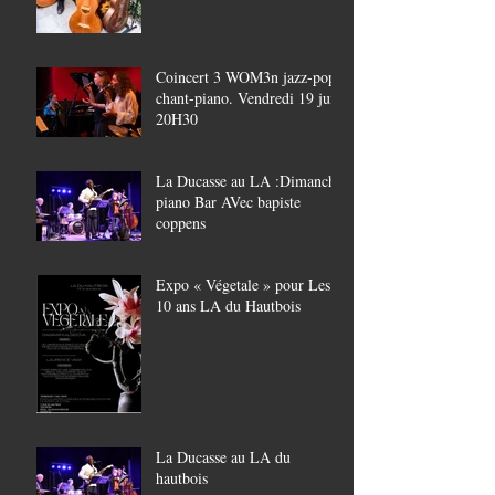
Coincert 3 WOM3n jazz-pop,
chant-piano. Vendredi 19 juin
20H30
La Ducasse au LA :Dimanche
piano Bar AVec bapiste
coppens
Expo « Végetale » pour Les
10 ans LA du Hautbois
La Ducasse au LA du
hautbois