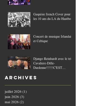
Gaspésie french Cover pour
les 10 ans du LA du Hautbois
Concert de musique Irlandaise
et Celtique
Django Reinhardt avec le trio
Cavaliere-Dille-
Dardenne!!!!!!C'EST
COMPLET!!!!
Archives
juillet 2026
(1)
1 post
juin 2026
(3)
3 posts
mai 2026
(2)
2 posts