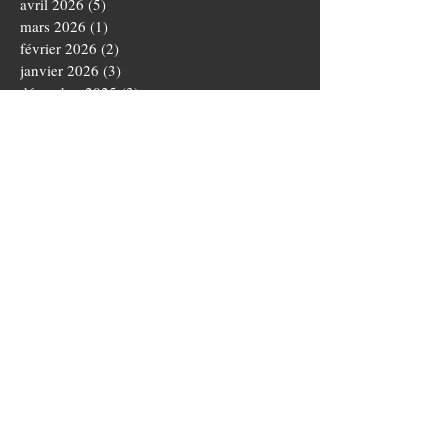
avril 2026
(5)
5 posts
mars 2026
(1)
1 post
février 2026
(2)
2 posts
janvier 2026
(3)
3 posts
décembre 2025
(3)
3 posts
novembre 2025
(4)
4 posts
octobre 2025
(5)
5 posts
septembre 2025
(1)
1 post
août 2025
(3)
3 posts
juillet 2025
(1)
1 post
juin 2025
(5)
5 posts
mai 2025
(5)
5 posts
avril 2025
(3)
3 posts
mars 2025
(4)
4 posts
février 2025
(1)
1 post
janvier 2025
(2)
2 posts
novembre 2024
(3)
3 posts
octobre 2024
(5)
5 posts
septembre 2024
(4)
4 posts
août 2024
(3)
3 posts
juillet 2024
(1)
1 post