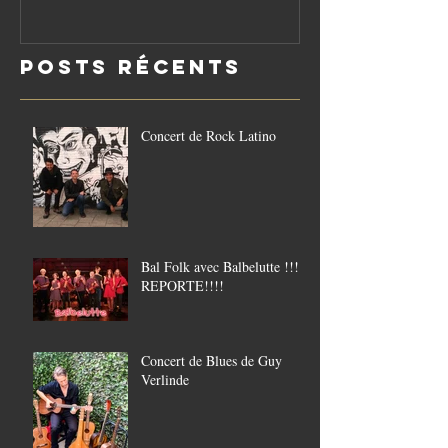
réouverture
le vendredi
Posts Récents
21/8
Concert de Rock Latino
Bal Folk avec Balbelutte !!!!
REPORTE!!!!
Concert de Blues de Guy
Verlinde