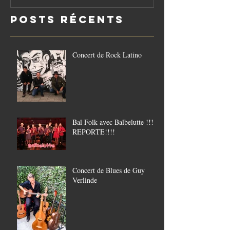
le vendredi
Posts Récents
21/8
Concert de Rock Latino
Bal Folk avec Balbelutte !!!!
REPORTE!!!!
Concert de Blues de Guy
Verlinde