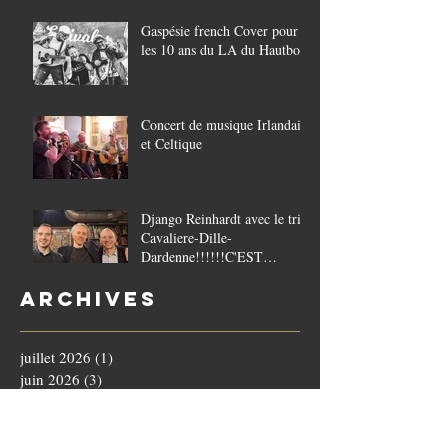
Gaspésie french Cover pour
les 10 ans du LA du Hautbois
Concert de musique Irlandaise
et Celtique
Django Reinhardt avec le trio
Cavaliere-Dille-
Dardenne!!!!!!C'EST
COMPLET!!!!
Archives
juillet 2026
(1)
1 post
juin 2026
(3)
3 posts
mai 2026
(2)
2 posts
avril 2026
(5)
5 posts
mars 2026
(1)
1 post