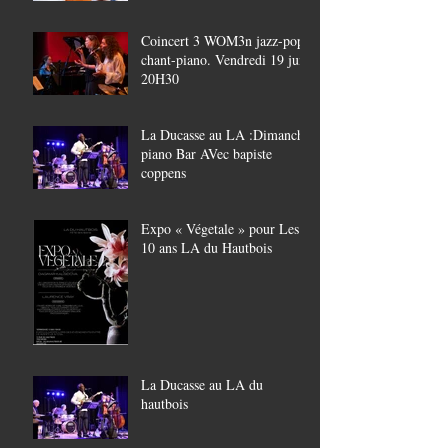
Coincert 3 WOM3n jazz-pop,
chant-piano. Vendredi 19 juin
20H30
La Ducasse au LA :Dimanche
piano Bar AVec bapiste
coppens
Expo « Végetale » pour Les
10 ans LA du Hautbois
La Ducasse au LA du
hautbois