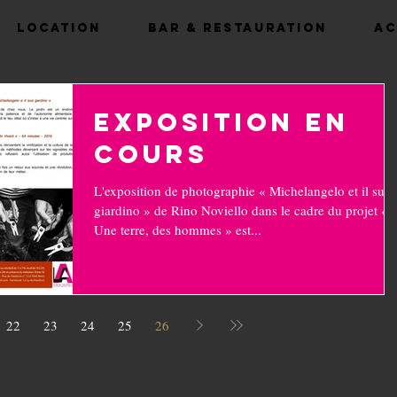
Location
Bar & Restauration
Ac
Exposition en
cours
L'exposition de photographie « Michelangelo et il sui
giardino » de Rino Noviello dans le cadre du projet «
Une terre, des hommes » est...
22
23
24
25
26