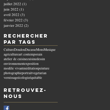
juillet 2022
(1)
1 post
juin 2022
(1)
1 post
avril 2022
(3)
3 posts
février 2022
(3)
3 posts
janvier 2022
(2)
2 posts
Rechercher
par Tags
Culture
Doudou
Ducasse
Mons
Musique
agriculture
art contemporain
atelier de cuisine
cuisine
dessin
environnement
exposition
modèle vivant
méditation
peinture
photographie
portrait
vegetarian
vernissage
écologie
équitable
Retrouvez-
nous