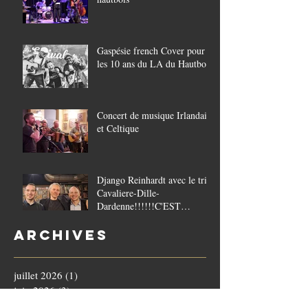
Gaspésie french Cover pour
les 10 ans du LA du Hautbois
Concert de musique Irlandaise
et Celtique
Django Reinhardt avec le trio
Cavaliere-Dille-
Dardenne!!!!!!C'EST
COMPLET!!!!
Archives
juillet 2026
(1)
1 post
juin 2026
(3)
3 posts
mai 2026
(2)
2 posts